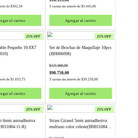
terés de
$
302,50
3 cuotas sin interés de
$
5.445,00
egar al carrito
Agregar al carrito
25% OFF
25% OFF
able Pequeño 10.8X7
Set de Brochas de Maquillaje 10pcs
010)
(BH006098)
$
121.000,00
$
90.750,00
terés de
$
1.633,75
3 cuotas sin interés de
$
30.250,00
egar al carrito
Agregar al carrito
25% OFF
25% OFF
n 6mm autoadhesiva
Strass Girasol 5mm autoadhesiva
BH011084-11-R)
multiuso color celeste(BH011084-
12-C)