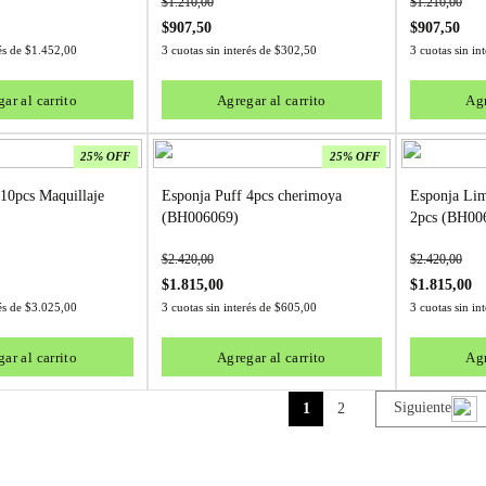
$
1.210,00
$
1.210,00
$
907,50
$
907,50
rés de
$
1.452,00
3 cuotas sin interés de
$
302,50
3 cuotas sin in
ar al carrito
Agregar al carrito
Agr
25% OFF
25% OFF
 10pcs Maquillaje
Esponja Puff 4pcs cherimoya
Esponja Lim
(BH006069)
2pcs (BH00
$
2.420,00
$
2.420,00
$
1.815,00
$
1.815,00
rés de
$
3.025,00
3 cuotas sin interés de
$
605,00
3 cuotas sin in
ar al carrito
Agregar al carrito
Agr
Siguiente
1
2