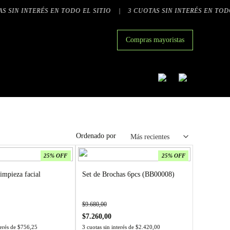
NTERÉS EN TODO EL SITIO
|
3 CUOTAS SIN INTERÉS EN TODO EL SI
Compras mayoristas
Ordenado por
25% OFF
25% OFF
impieza facial
Set de Brochas 6pcs (BB00008)
$
9.680,00
$
7.260,00
terés de
$
756,25
3 cuotas sin interés de
$
2.420,00