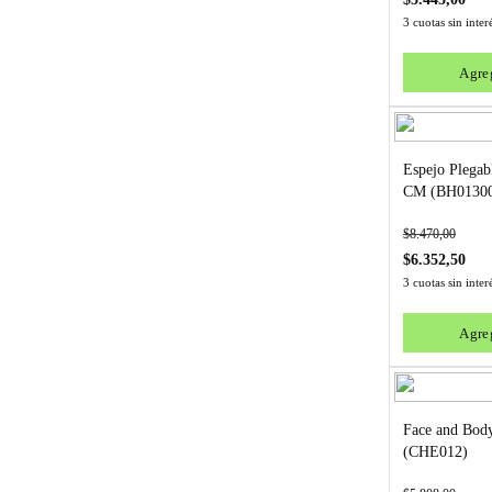
3 cuotas sin inte
Agreg
Espejo Plegable G
CM (BH0130
$
8.470,00
$
6.352,50
3 cuotas sin inte
Agreg
Face and Body
(CHE012)