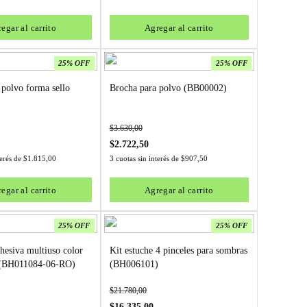
egar al carrito
Agregar al carrito
25% OFF
25% OFF
 polvo forma sello
Brocha para polvo (BB00002)
$
3.630,00
$
2.722,50
terés de
$
1.815,00
3 cuotas sin interés de
$
907,50
egar al carrito
Agregar al carrito
25% OFF
25% OFF
hesiva multiuso color
Kit estuche 4 pinceles para sombras
BH011084-06-RO)
(BH006101)
$
21.780,00
$
16.335,00