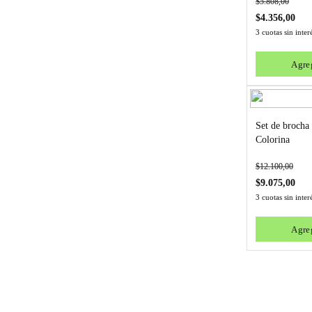
$
5.808,00
$
4.356,00
3 cuotas sin inte
Agreg
Set de brocha
Colorina
$
12.100,00
$
9.075,00
3 cuotas sin inte
Agreg