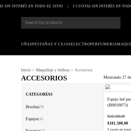
Saltar
NTERÉS EN TODO EL SITIO
|
3 CUOTAS SIN INTERÉS EN TODO EL SIT
al
contenido
Products
search
UÑAS
PESTAÑAS Y CEJAS
ELECTRO
PERFUMERIA
MAQUI
Inicio
>
Maquillaje y belleza
>
Accesorios
ACCESORIOS
Mostrando
27
d
CATEGORÍAS
Espejo led pa
(BH018073)
Brochas
(9)
$
242.000,00
Espejos
(4)
$
181.500,00
3 cuotas sin inte
Esponjas
(7)