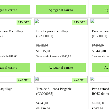
ar al carrito
Agregar al carrito
Agr
25% OFF
25% OFF
s para Maquillaje
Brocha para maquillaje
Brocha para
7)
(CR000081)
(BB00001)
$
2.420,00
$
7.260,00
$
1.815,00
$
5.445,00
rés de
$
4.840,00
3 cuotas sin interés de
$
605,00
3 cuotas sin in
ar al carrito
Agregar al carrito
Agr
25% OFF
25% OFF
aquillaje
Tina de Silicona Plegable
Perla autoad
(CR000065)
ROJO 6mm(
$
4.840,00
$
1.210,00
$
3.630,00
$
907,50