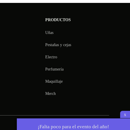
PRODUCTOS
Uñas
Pestañas y cejas
Electro
Perfumería
Maquillaje
Merch
x
¡Falta poco para el evento del año!