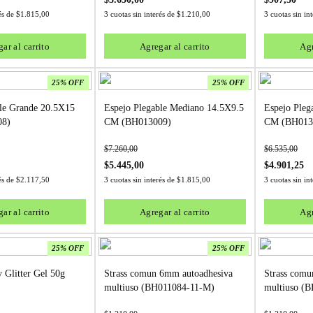
rés de
$
1.815,00
3 cuotas sin interés de
$
1.210,00
3 cuotas sin in
ar al carrito
Agregar al carrito
Agr
25% OFF
25% OFF
rande 20.5X15
Espejo Plegable Mediano 14.5X9.5
Espejo Pleg
08)
CM (BH013009)
CM (BH013
$
7.260,00
$
6.535,00
$
5.445,00
$
4.901,25
rés de
$
2.117,50
3 cuotas sin interés de
$
1.815,00
3 cuotas sin in
ar al carrito
Agregar al carrito
Agr
25% OFF
25% OFF
 Glitter Gel 50g
Strass comun 6mm autoadhesiva
Strass comu
multiuso (BH011084-11-M)
multiuso (