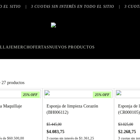
IO
|
3 CUOTAS SIN INTERÉS EN TODO EL SITIO
|
3 CUOTAS SIN I
LLAJE
MERCH
OFERTAS
NUEVOS PRODUCTOS
e
27
productos
25% OFF
25% OFF
ra Maquillaje
Esponja de limpieza Corazón
Esponja de l
(BH006112)
(CR000105)
$
5.445,00
$
3.025,00
$
4.083,75
$
2.268,75
rés de
$
60.500,00
3 cuotas sin interés de
$
1.361,25
3 cuotas sin in