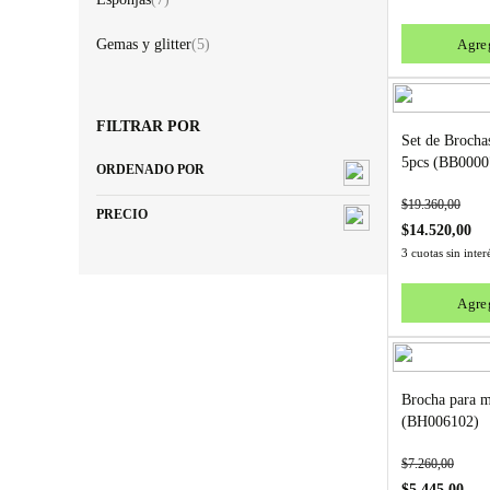
Gemas y glitter
(5)
Agreg
FILTRAR POR
Set de Brocha
5pcs (BB0000
ORDENADO POR
$
19.360,00
PRECIO
$
14.520,00
3 cuotas sin inte
Agreg
Brocha para m
(BH006102)
$
7.260,00
$
5.445,00