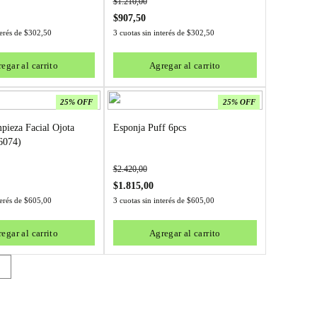
$
1.210,00
$
907,50
terés de
$
302,50
3 cuotas sin interés de
$
302,50
egar al carrito
Agregar al carrito
25% OFF
25% OFF
pieza Facial Ojota
Esponja Puff 6pcs
6074)
$
2.420,00
$
1.815,00
terés de
$
605,00
3 cuotas sin interés de
$
605,00
egar al carrito
Agregar al carrito