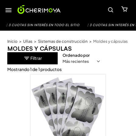
Saltar
al
contenido
|
3 CUOTAS SIN INTERÉS EN TODO EL SITIO
|
3 CUOTAS SIN INTERÉS EN 
Inicio
>
Uñas
>
Sistemas de construcción
>
Moldes y cápsulas
MOLDES Y CÁPSULAS
Ordenado por
Filtrar
Mostrando
1
de
1
productos