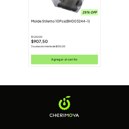
25% OFF
Molde Stiletto 10Pcs(BH003244-1)
$
1.210,00
$
907,50
3 cuotas sin interés de
$
302,50
Agregar al carrito