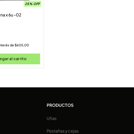
25% OFF
ena x 6u -02
interés de
$
605,00
gar al carrito
PRODUCTOS
Uñas
a
Pestañas y cejas