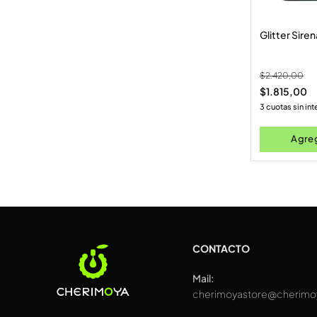
Glitter Siren
$
2.420,00
$
1.815,00
3 cuotas sin in
Agreg
CONTACTO
Mail:
cherimoyastore@cherimo