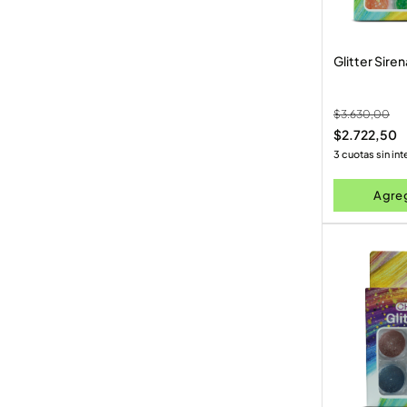
Glitter Siren
$
3.630,00
$
2.722,50
3 cuotas sin in
Agreg