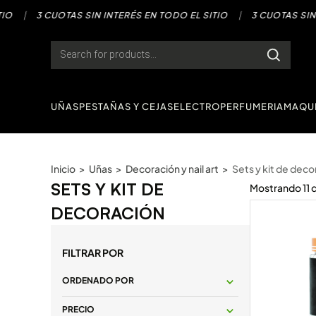
Saltar
3 CUOTAS SIN INTERÉS EN TODO EL SITIO
|
3 CUOTAS SIN INTE
al
contenido
Products
search
UÑAS
PESTAÑAS Y CEJAS
ELECTRO
PERFUMERIA
MAQUI
Inicio
>
Uñas
>
Decoración y nail art
>
Sets y kit de deco
SETS Y KIT DE
Mostrando
11
DECORACIÓN
FILTRAR POR
ORDENADO POR
PRECIO