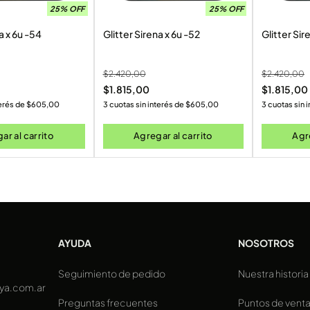
25% OFF
25% OFF
a x 6u -54
Glitter Sirena x 6u -52
Glitter Sir
$
2.420,00
$
2.420,00
$
1.815,00
$
1.815,00
terés de
$
605,00
3 cuotas sin interés de
$
605,00
3 cuotas sin 
ar al carrito
Agregar al carrito
Agre
AYUDA
NOSOTROS
Seguimiento de pedido
Nuestra historia
ya.com.ar
Preguntas frecuentes
Puntos de vent