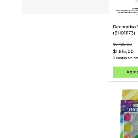
Decorativo 
(BH011173)
$
2.420,00
$
1.815,00
3 cuotas sin in
Agreg