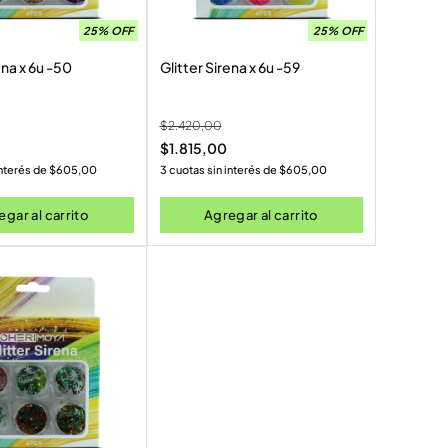
25% OFF
25% OFF
ena x 6u -50
Glitter Sirena x 6u -59
$
2.420,00
$
1.815,00
interés de
$
605,00
3 cuotas sin interés de
$
605,00
gar al carrito
Agregar al carrito