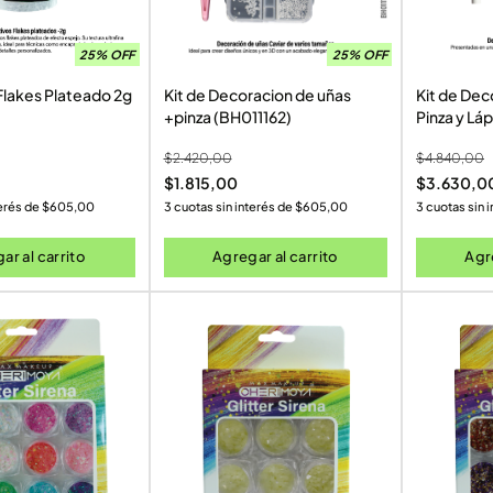
25% OFF
25% OFF
Flakes Plateado 2g
Kit de Decoracion de uñas
Kit de Dec
+pinza (BH011162)
Pinza y Lá
(CR00007
$
2.420,00
$
4.840,00
$
1.815,00
$
3.630,0
terés de
$
605,00
3 cuotas sin interés de
$
605,00
3 cuotas sin 
ar al carrito
Agregar al carrito
Agre