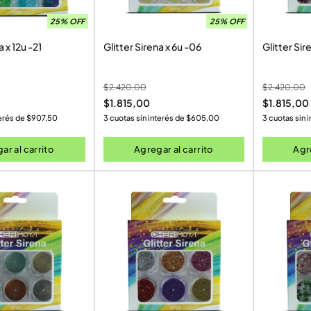
25% OFF
25% OFF
a x 12u -21
Glitter Sirena x 6u -06
Glitter Sir
$
2.420,00
$
2.420,00
$
1.815,00
$
1.815,00
terés de
$
907,50
3 cuotas sin interés de
$
605,00
3 cuotas sin 
ar al carrito
Agregar al carrito
Agre