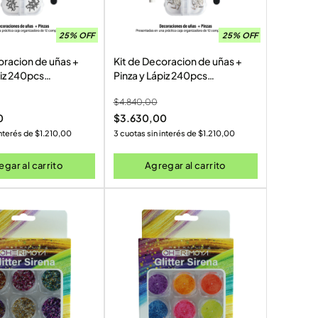
25% OFF
25% OFF
oracion de uñas +
Kit de Decoracion de uñas +
piz 240pcs
Pinza y Lápiz 240pcs
9)
(CR000080)
$
4.840,00
0
$
3.630,00
interés de
$
1.210,00
3 cuotas sin interés de
$
1.210,00
gar al carrito
Agregar al carrito