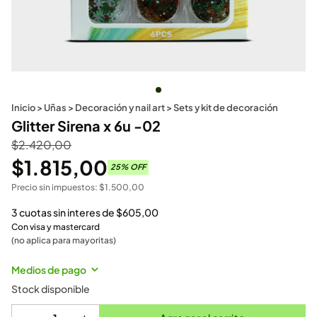
Inicio
>
Uñas
>
Decoración y nail art
>
Sets y kit de decoración
Glitter Sirena x 6u -02
$
2.420,00
$
1.815,00
25
% OFF
Precio sin impuestos:
$
1.500,00
3 cuotas sin interes de
$
605,00
Con visa y mastercard
(no aplica para mayoritas)
Medios de pago
Stock disponible
-
+