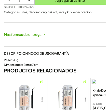
Agregar al carrito
SKU: (
BH011089-02
)
Categorias:
uñas
,
decoración y nail art
,
sets y kit de decoración
Más formas de entrega
DESCRIPCIÓN
MODO DE USO
GARANTÍA
Peso: 20g
Dimensiones: 2cm x 7cm
PRODUCTOS RELACIONADOS
Kit de Deco
+pinza (BH0
$
2.420,00
$
1.815,00