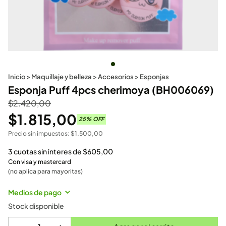
Inicio
>
Maquillaje y belleza
>
Accesorios
>
Esponjas
Esponja Puff 4pcs cherimoya (BH006069)
$
2.420,00
$
1.815,00
25
% OFF
Precio sin impuestos:
$
1.500,00
3 cuotas sin interes de
$
605,00
Con visa y mastercard
(no aplica para mayoritas)
Medios de pago
Stock disponible
-
+