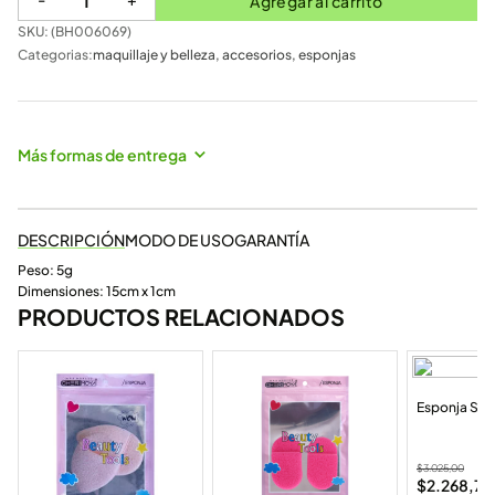
Agregar al carrito
SKU: (
BH006069
)
Categorias:
maquillaje y belleza
,
accesorios
,
esponjas
Más formas de entrega
DESCRIPCIÓN
MODO DE USO
GARANTÍA
Peso: 5g
Dimensiones: 15cm x 1cm
PRODUCTOS RELACIONADOS
Esponja Sur
$
3.025,00
$
2.268,75