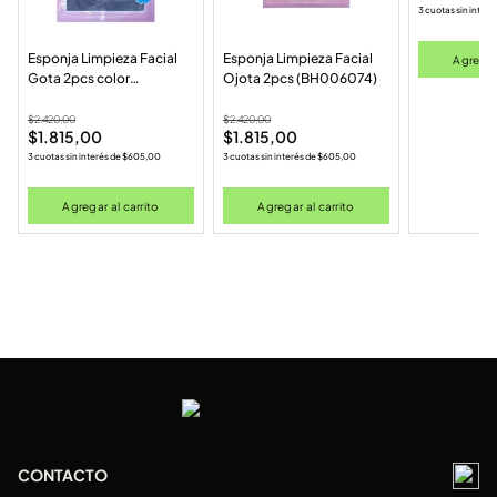
3 cuotas sin interé
Esponja Limpieza Facial
Esponja Limpieza Facial
Agregar 
Gota 2pcs color
Ojota 2pcs (BH006074)
surtido(BH006075)
$
2.420,00
$
2.420,00
$
1.815,00
$
1.815,00
3 cuotas sin interés de
$
605,00
3 cuotas sin interés de
$
605,00
Agregar al carrito
Agregar al carrito
CONTACTO