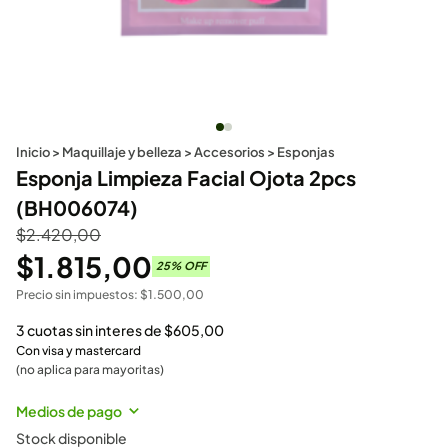
Inicio
>
Maquillaje y belleza
>
Accesorios
>
Esponjas
Esponja Limpieza Facial Ojota 2pcs
(BH006074)
$
2.420,00
$
1.815,00
25
% OFF
Precio sin impuestos:
$
1.500,00
3 cuotas sin interes de
$
605,00
Con visa y mastercard
(no aplica para mayoritas)
Medios de pago
Stock disponible