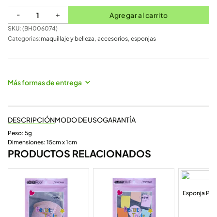
-
+
Agregar al carrito
SKU: (
BH006074
)
Categorias:
maquillaje y belleza
,
accesorios
,
esponjas
Más formas de entrega
DESCRIPCIÓN
MODO DE USO
GARANTÍA
Peso: 5g
Dimensiones: 15cm x 1cm
PRODUCTOS RELACIONADOS
Esponja Puf