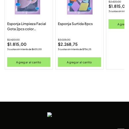
$
2.420,00
$
1.815,00
3 cuotas sin interé
Esponja Limpieza Facial
Esponja Surtida 8pcs
Agregar 
Gota 2pcs color
surtido(BH006075)
$
2.420,00
$
3.025,00
$
1.815,00
$
2.268,75
3 cuotas sin interés de
$
605,00
3 cuotas sin interés de
$
756,25
Agregar al carrito
Agregar al carrito