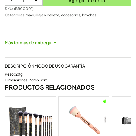
Agregar al carrito
SKU: (
BB00001
)
Categorias:
maquillaje y belleza
,
accesorios
,
brochas
Más formas de entrega
DESCRIPCIÓN
MODO DE USO
GARANTÍA
Peso: 20g
Dimensiones: 7cm x 3cm
PRODUCTOS RELACIONADOS