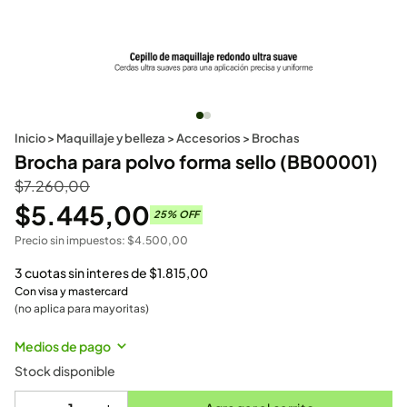
Inicio
>
Maquillaje y belleza
>
Accesorios
>
Brochas
Brocha para polvo forma sello (BB00001)
$
7.260,00
$
5.445,00
25
% OFF
Precio sin impuestos:
$
4.500,00
3 cuotas sin interes de
$
1.815,00
Con visa y mastercard
(no aplica para mayoritas)
Medios de pago
Stock disponible
-
+