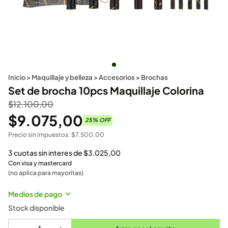
Inicio
>
Maquillaje y belleza
>
Accesorios
>
Brochas
Set de brocha 10pcs Maquillaje Colorina
$
12.100,00
$
9.075,00
25
% OFF
Precio sin impuestos:
$
7.500,00
3 cuotas sin interes de
$
3.025,00
Con visa y mastercard
(no aplica para mayoritas)
Medios de pago
Stock disponible
-
+