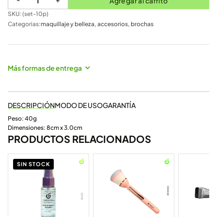
Agregar al carrito
SKU: (
set-10p
)
Categorias:
maquillaje y belleza
,
accesorios
,
brochas
Más formas de entrega
DESCRIPCIÓN
MODO DE USO
GARANTÍA
Peso: 40g
Dimensiones: 8cm x 3.0cm
PRODUCTOS RELACIONADOS
SIN STOCK