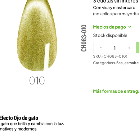
3 cuotas sin intere
Con visa y mastercard
(no aplica para mayorita
Medios de pago
Stock disponible
-
+
SKU: (
CH083-010
)
Categorias:
uñas
,
esmalte
Más formas de entreg