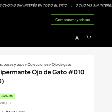
UOTAS SIN INTERÉS EN TODO EL SITIO
|
3 CUOTAS SIN INTERÉS E
Compras mayoristas
s, bases y tops
>
Colecciones
>
Ojo de gato
ipermante Ojo de Gato #010
3)
0
25
% OFF
500,00