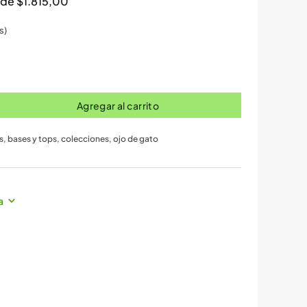
s de
$
1.815,00
s)
Agregar al carrito
s, bases y tops
,
colecciones
,
ojo de gato
a