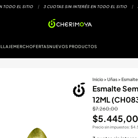
ODO EL SITIO
|
3 CUOTAS SIN INTERÉS EN TODO EL SITIO
|
3 C
LLAJE
MERCH
OFERTAS
NUEVOS PRODUCTOS
Inicio
>
Uñas
>
Esmalte
Esmalte Sem
12ML (CH08
$
7.260,00
$
5.445,0
Precio sin impuestos:
$
4.