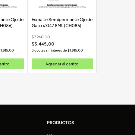
Ojo de
Esmalte Semipermante Ojo de
CH086)
Gato #047 8ML (CH086)
$
7.260,00
$
5.445,00
$
1.815,00
3 cuotas sin interés de
$
1.815,00
arrito
Agregar al carrito
PRODUCTOS