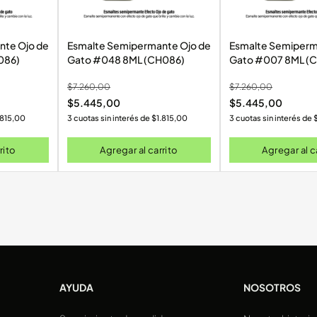
jo de
Esmalte Semipermante Ojo de
Esmalte Semipermante 
086)
Gato #048 8ML (CH086)
Gato #007 8ML (
$
7.260,00
$
7.260,00
$
5.445,00
$
5.445,00
.815,00
3 cuotas sin interés de
$
1.815,00
3 cuotas sin interés de
rito
Agregar al carrito
Agregar al c
AYUDA
NOSOTROS