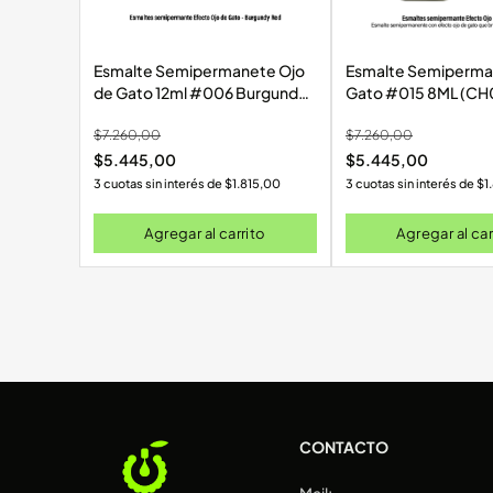
Esmalte Semipermanete Ojo
Esmalte Semipermante O
de Gato 12ml #006 Burgundy
Gato #015 8ML (CH
red (CH072-R)
$
7.260,00
$
7.260,00
$
5.445,00
$
5.445,00
3 cuotas sin interés de
$
1.815,00
3 cuotas sin interés de
$
1
Agregar al carrito
Agregar al car
CONTACTO