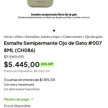
Inicio
>
Uñas
>
Esmaltes, bases y tops
>
Colecciones
>
Ojo de gato
Esmalte Semipermante Ojo de Gato #007
8ML (CH086)
$
7.260,00
$
5.445,00
25
% OFF
Precio sin impuestos:
$
4.500,00
3 cuotas sin interes de
$
1.815,00
Con visa y mastercard
(no aplica para mayoritas)
Medios de pago
Stock disponible