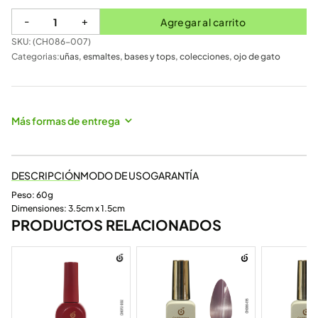
-
+
Agregar al carrito
SKU: (
CH086-007
)
Categorias:
uñas
,
esmaltes, bases y tops
,
colecciones
,
ojo de gato
Más formas de entrega
DESCRIPCIÓN
MODO DE USO
GARANTÍA
Peso: 60g
Dimensiones: 3.5cm x 1.5cm
PRODUCTOS RELACIONADOS