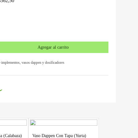
$
362,50
Agregar al carrito
e implementos
,
vasos dappen y dosificadores
a (Calabaza)
Vaso Dappen Con Tapa (Yurta)