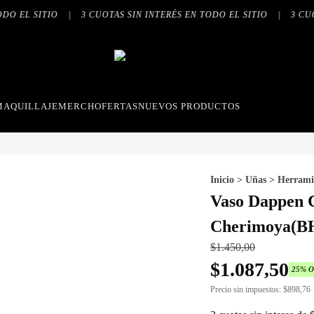
O EL SITIO
|
3 CUOTAS SIN INTERÉS EN TODO EL SITIO
|
3 CUOT
MAQUILLAJE
MERCH
OFERTAS
NUEVOS PRODUCTOS
Inicio
>
Uñas
>
Herrami
Vaso Dappen 
Cherimoya(B
$
1.450,00
$
1.087,50
25
% 
Precio sin impuestos:
$
898,76