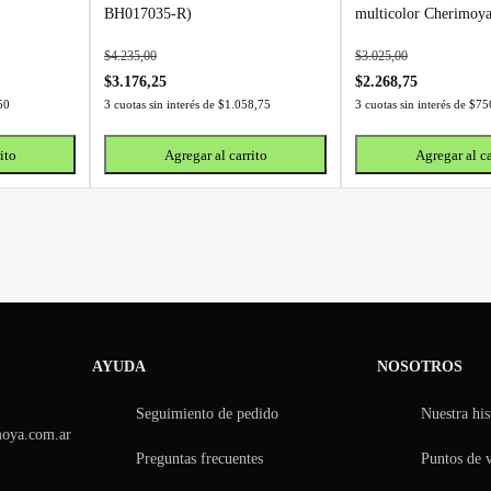
BH017035-R)
multicolor Cherimoy
$
4.235,00
$
3.025,00
$
3.176,25
$
2.268,75
50
3 cuotas sin interés de
$
1.058,75
3 cuotas sin interés de
$
75
ito
Agregar al carrito
Agregar al ca
AYUDA
NOSOTROS
Seguimiento de pedido
Nuestra his
moya.com.ar
Preguntas frecuentes
Puntos de 