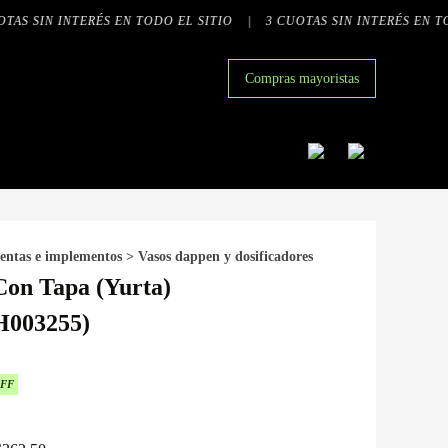
AS SIN INTERÉS EN TODO EL SITIO
|
3 CUOTAS SIN INTERÉS EN TOD
Compras mayoristas
entas e implementos
>
Vasos dappen y dosificadores
Con Tapa (Yurta)
H003255)
OFF