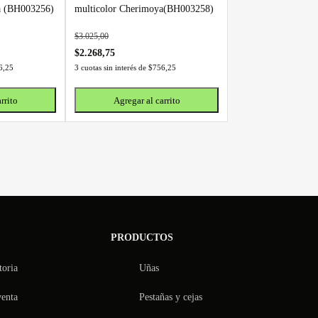
a (BH003256)
multicolor Cherimoya(BH003258)
$
3.025,00
$
2.268,75
6,25
3 cuotas sin interés de
$
756,25
rrito
Agregar al carrito
PRODUCTOS
toria
Uñas
venta
Pestañas y cejas