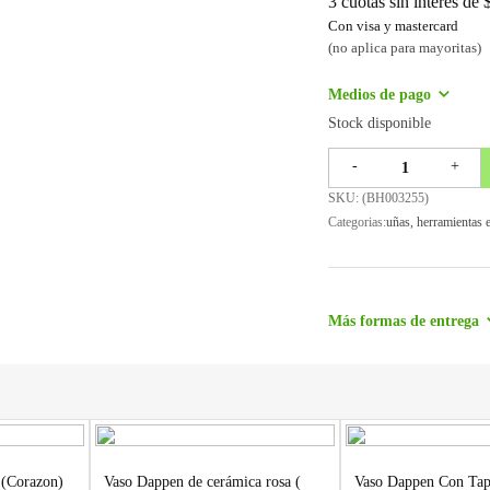
3 cuotas sin interes de
Con visa y mastercard
(no aplica para mayoritas)
Medios de pago
Stock disponible
-
+
SKU: (
BH003255
)
Categorias:
uñas
,
herramientas 
Más formas de entrega
 (Corazon)
Vaso Dappen de cerámica rosa (
Vaso Dappen Con Tap