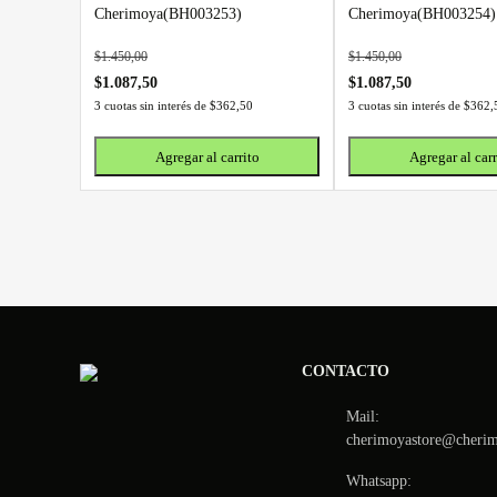
Cherimoya(BH003253)
Cherimoya(BH003254)
$
1.450,00
$
1.450,00
$
1.087,50
$
1.087,50
3 cuotas sin interés de
$
362,50
3 cuotas sin interés de
$
362,
Agregar al carrito
Agregar al carr
CONTACTO
Mail:
cherimoyastore@cheri
Whatsapp: