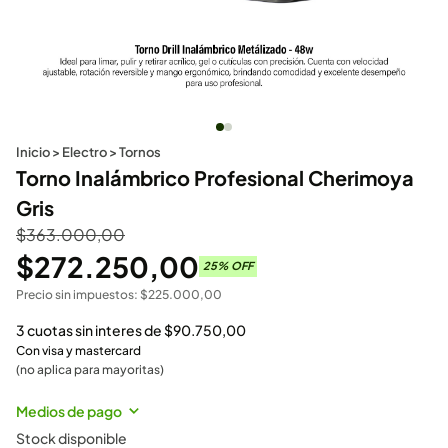
Inicio
>
Electro
>
Tornos
Torno Inalámbrico Profesional Cherimoya
Gris
$
363.000,00
$
272.250,00
25
% OFF
Precio sin impuestos:
$
225.000,00
3 cuotas sin interes de
$
90.750,00
Con visa y mastercard
(no aplica para mayoritas)
Medios de pago
Stock disponible