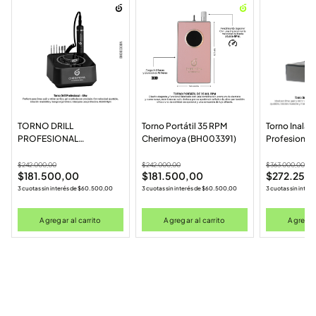
TORNO DRILL
Torno Portátil 35 RPM
Torno Inalá
PROFESIONAL
Cherimoya (BH003391)
Profesional
CHERIMOYA NEGRO
Negro (BH0
(BH003308N)
$
242.000,00
$
242.000,00
$
363.000,00
$
181.500,00
$
181.500,00
$
272.250
3 cuotas sin interés de
$
60.500,00
3 cuotas sin interés de
$
60.500,00
3 cuotas sin interé
Agregar al carrito
Agregar al carrito
Agregar 