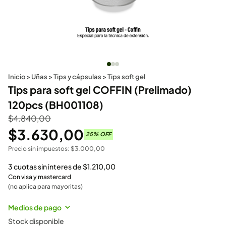
Inicio
>
Uñas
>
Tips y cápsulas
>
Tips soft gel
Tips para soft gel COFFIN (Prelimado)
120pcs (BH001108)
$
4.840,00
$
3.630,00
25
% OFF
Precio sin impuestos:
$
3.000,00
3 cuotas sin interes de
$
1.210,00
Con visa y mastercard
(no aplica para mayoritas)
Medios de pago
Stock disponible