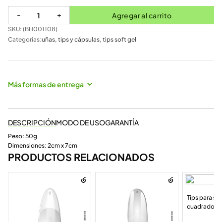
-
+
Agregar al carrito
SKU: (
BH001108
)
Categorias:
uñas
,
tips y cápsulas
,
tips soft gel
Más formas de entrega
DESCRIPCIÓN
MODO DE USO
GARANTÍA
Peso: 50g
Dimensiones: 2cm x 7cm
PRODUCTOS RELACIONADOS
Tips para sof
cuadrado (P
120pcs)(BH0