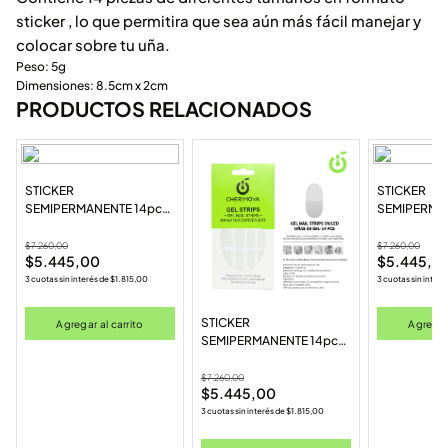
sticker , lo que permitira que sea aún más fácil manejar y
colocar sobre tu uña.
Peso: 5g
Dimensiones: 8.5cm x 2cm
PRODUCTOS RELACIONADOS
STICKER
STICKER
SEMIPERMANENTE 14pcs
SEMIPERMA
(BH011097-YS09)
(BH011097-
$
7.260,00
$
7.260,00
$
5.445,00
$
5.445,0
3 cuotas sin interés de
$
1.815,00
3 cuotas sin interé
STICKER
Agregar al carrito
Agregar 
SEMIPERMANENTE 14pcs
(BH011097-YS08)
$
7.260,00
$
5.445,00
3 cuotas sin interés de
$
1.815,00