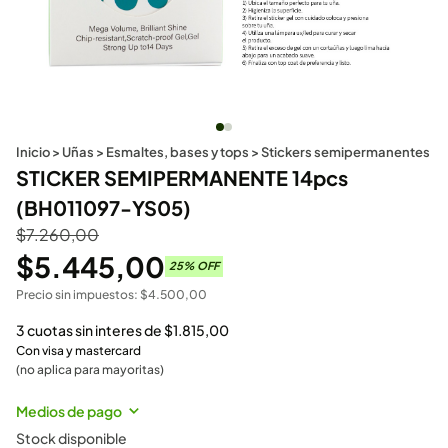
Inicio
>
Uñas
>
Esmaltes, bases y tops
>
Stickers semipermanentes
STICKER SEMIPERMANENTE 14pcs
(BH011097-YS05)
$
7.260,00
$
5.445,00
25
% OFF
Precio sin impuestos:
$
4.500,00
3 cuotas sin interes de
$
1.815,00
Con visa y mastercard
(no aplica para mayoritas)
Medios de pago
Stock disponible