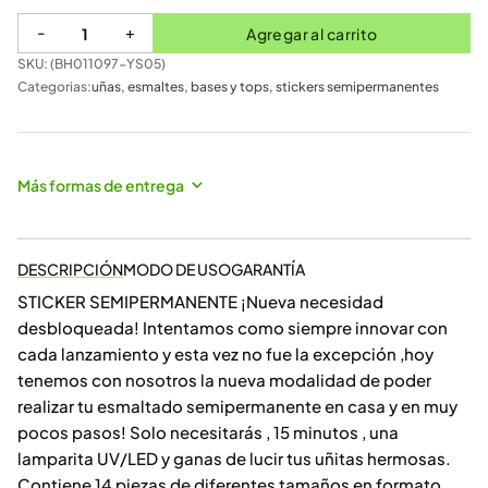
-
+
Agregar al carrito
SKU: (
BH011097-YS05
)
Categorias:
uñas
,
esmaltes, bases y tops
,
stickers semipermanentes
Más formas de entrega
DESCRIPCIÓN
MODO DE USO
GARANTÍA
STICKER SEMIPERMANENTE ¡Nueva necesidad
desbloqueada! Intentamos como siempre innovar con
cada lanzamiento y esta vez no fue la excepción ,hoy
tenemos con nosotros la nueva modalidad de poder
realizar tu esmaltado semipermanente en casa y en muy
pocos pasos! Solo necesitarás , 15 minutos , una
lamparita UV/LED y ganas de lucir tus uñitas hermosas.
Contiene 14 piezas de diferentes tamaños en formato