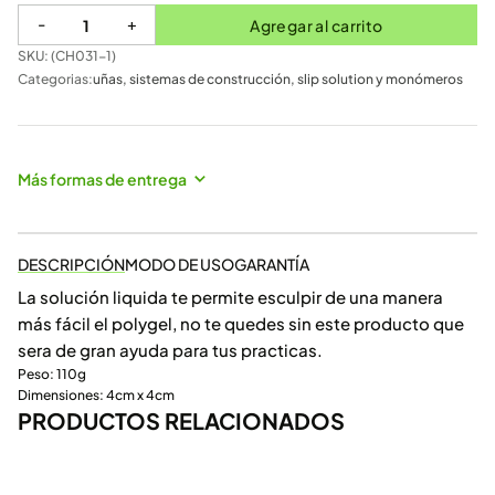
-
+
Agregar al carrito
SKU: (
CH031-1
)
Categorias:
uñas
,
sistemas de construcción
,
slip solution y monómeros
Más formas de entrega
DESCRIPCIÓN
MODO DE USO
GARANTÍA
La solución liquida te permite esculpir de una manera
más fácil el polygel, no te quedes sin este producto que
sera de gran ayuda para tus practicas.
Peso: 110g
Dimensiones: 4cm x 4cm
PRODUCTOS RELACIONADOS