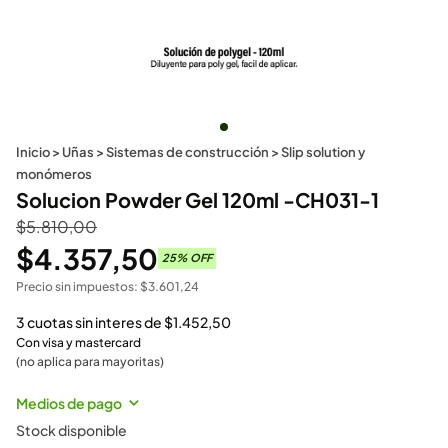
Inicio
>
Uñas
>
Sistemas de construcción
>
Slip solution y
monómeros
Solucion Powder Gel 120ml -CH031-1
$
5.810,00
$
4.357,50
25
% OFF
Precio sin impuestos:
$
3.601,24
3 cuotas sin interes de
$
1.452,50
Con visa y mastercard
(no aplica para mayoritas)
Medios de pago
Stock disponible