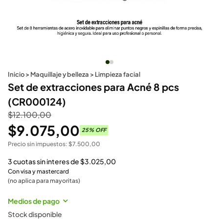
Inicio
>
Maquillaje y belleza
>
Limpieza facial
Set de extracciones para Acné 8 pcs
(CR000124)
$
12.100,00
$
9.075,00
25
% OFF
Precio sin impuestos:
$
7.500,00
3 cuotas sin interes de
$
3.025,00
Con visa y mastercard
(no aplica para mayoritas)
Medios de pago
Stock disponible