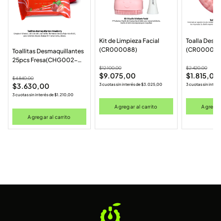
Kit de Limpieza Facial
Toalla Desm
(CR000088)
(CR000074
Toallitas Desmaquillantes
25pcs Fresa(CHG002-
$
12.100,00
$
2.420,00
001)
$
9.075,00
$
1.815,00
$
4.840,00
$
3.630,00
3 cuotas sin interés de
$
3.025,00
3 cuotas sin interé
3 cuotas sin interés de
$
1.210,00
Agregar al carrito
Agregar 
Agregar al carrito