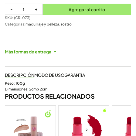
-
+
Agregar al carrito
SKU: (
CRL073
)
Categorias:
maquillaje y belleza
,
rostro
Más formas de entrega
DESCRIPCIÓN
MODO DE USO
GARANTÍA
Peso: 100g
Dimensiones: 2cm x 2cm
PRODUCTOS RELACIONADOS