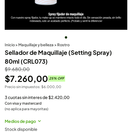
Inicio
>
Maquillaje y belleza
>
Rostro
Sellador de Maquillaje (Setting Spray)
80ml (CRL073)
$
9.680,00
$
7.260,00
25
% OFF
Precio sin impuestos:
$
6.000,00
3 cuotas sin interes de
$
2.420,00
Con visa y mastercard
(no aplica para mayoritas)
Medios de pago
Stock disponible