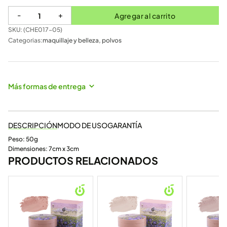
-
+
Agregar al carrito
SKU: (
CHE017-05
)
Categorias:
maquillaje y belleza
,
polvos
Más formas de entrega
DESCRIPCIÓN
MODO DE USO
GARANTÍA
Peso: 50g
Dimensiones: 7cm x 3cm
PRODUCTOS RELACIONADOS