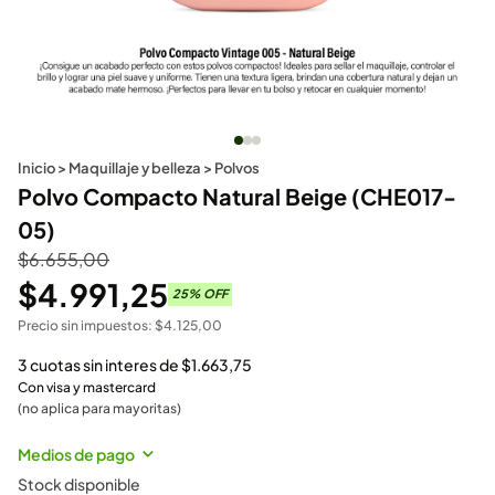
Inicio
>
Maquillaje y belleza
>
Polvos
Polvo Compacto Natural Beige (CHE017-
05)
$
6.655,00
$
4.991,25
25
% OFF
Precio sin impuestos:
$
4.125,00
3 cuotas sin interes de
$
1.663,75
Con visa y mastercard
(no aplica para mayoritas)
Medios de pago
Stock disponible