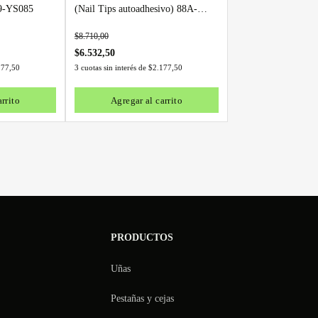
69-YS085
(Nail Tips autoadhesivo) 88A-
YS030
$
8.710,00
$
6.532,50
177,50
3 cuotas sin interés de
$
2.177,50
rrito
Agregar al carrito
PRODUCTOS
Uñas
Pestañas y cejas