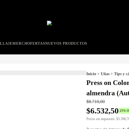
LLAJE
MERCH
OFERTAS
NUEVOS PRODUCTOS
Inicio
>
Uñas
>
Tips y c
Press on Colo
almendra (Aut
$
8.710,00
$
6.532,50
25
% 
Precio sin impuestos:
$
5.398,7