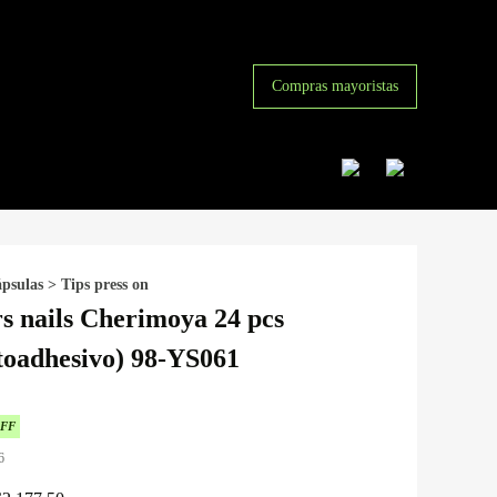
Compras mayoristas
ápsulas
>
Tips press on
rs nails Cherimoya 24 pcs
oadhesivo) 98-YS061
OFF
6