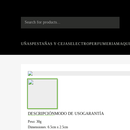
Saltar
al
contenido
Products
search
UÑAS
PESTAÑAS Y CEJAS
ELECTRO
PERFUMERIA
MAQUI
DESCRIPCIÓN
MODO DE USO
GARANTÍA
Peso: 30g
Dimensiones: 6.5cm x 2.5cm