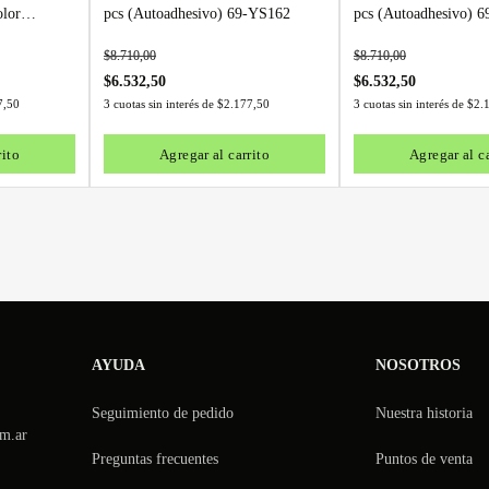
olor
pcs (Autoadhesivo) 69-YS162
pcs (Autoadhesivo) 
1-SH002
$
8.710,00
$
8.710,00
$
6.532,50
$
6.532,50
7,50
3 cuotas sin interés de
$
2.177,50
3 cuotas sin interés de
$
2.
rito
Agregar al carrito
Agregar al ca
AYUDA
NOSOTROS
Seguimiento de pedido
Nuestra historia
m.ar
Preguntas frecuentes
Puntos de venta