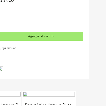
$
2.177,50
Agregar al carrito
s
,
tips press on
s Cherimoya 24
Press on Colors Cherimoya 24 pcs