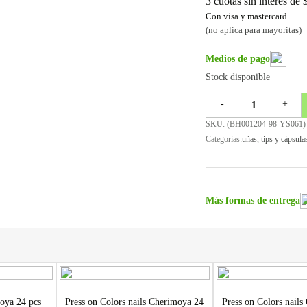
3 cuotas sin interes de
Con visa y mastercard
(no aplica para mayoritas)
Medios de pago
Stock disponible
-
+
SKU: (
BH001204-98-YS061
)
Categorias:
uñas
,
tips y cápsula
Más formas de entrega
oya 24 pcs
Press on Colors nails Cherimoya 24
Press on Colors nail