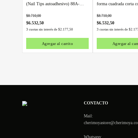
(Nail Tips autoadhesivo) 88A-
forma cuadrada corta c
YS542
matte(Autoadhesivo) 
$
8.710,00
$
8.710,00
$
6.532,50
$
6.532,50
3 cuotas sin interés de
$
2.177,50
3 cuotas sin interés de
$
2.17
Agregar al carrito
Agregar al car
CONTACTO
Mail:
cherimoyastore@cherimoya.co
Whatsapp: