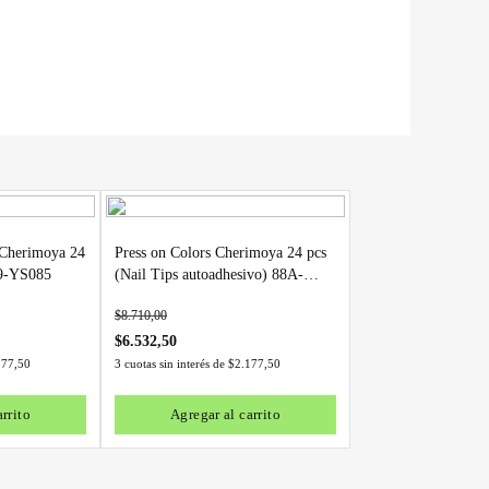
s Cherimoya 24
Press on Colors Cherimoya 24 pcs
69-YS085
(Nail Tips autoadhesivo) 88A-
YS030
$
8.710,00
$
6.532,50
177,50
3 cuotas sin interés de
$
2.177,50
rrito
Agregar al carrito