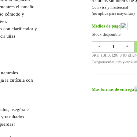
3 cuotas sin interes de
cuentres el tamaño
Con visa y mastercard
(no aplica para mayoritas)
uso cómodo y
ivo.
Medios de pago
s con clarificador y
Stock disponible
ucir uñas
-
+
SKU: (
BH001207-3-88-ZH24
Categorias:
uñas
,
tips y cápsula
 naturales.
ja la cutícula con
Más formas de entrega
ndos, asegúrate
 y resultados.
pierdas!