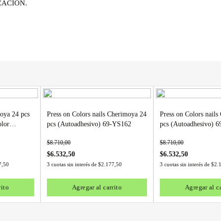
CACIÓN.
oya 24 pcs
Press on Colors nails Cherimoya 24
Press on Colors nail
olor
pcs (Autoadhesivo) 69-YS162
pcs (Autoadhesivo) 
1-SH002
$
8.710,00
$
8.710,00
$
6.532,50
$
6.532,50
7,50
3 cuotas sin interés de
$
2.177,50
3 cuotas sin interés de
$
2.
rito
Agregar al carrito
Agregar al ca