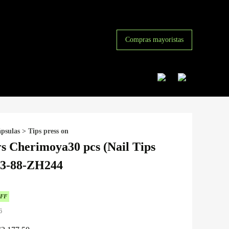
Compras mayoristas
ápsulas
>
Tips press on
rs Cherimoya30 pcs (Nail Tips
 3-88-ZH244
OFF
6