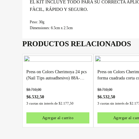
EL KIT INCLUYE TODO PARA SU CORRECTA APLI
FÀCIL, RÁPIDO Y SEGURO.
Peso: 30g
Dimensiones: 6.5cm x 2.5cm
PRODUCTOS RELACIONADOS
Press on Colors Cherimoya 24 pcs
Press on Colors Cherim
(Nail Tips autoadhesivo) 88A-
forma cuadrada corta c
YS542
matte(Autoadhesivo) 
$
8.710,00
$
8.710,00
$
6.532,50
$
6.532,50
3 cuotas sin interés de
$
2.177,50
3 cuotas sin interés de
$
2.17
Agregar al carrito
Agregar al car