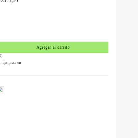
$
2.177,50
Agregar al carrito
4
)
s
,
tips press on