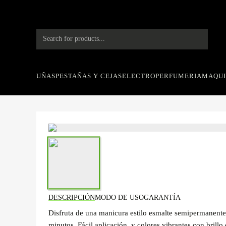
Saltar
al
contenido
Products
search
UÑAS
PESTAÑAS Y CEJAS
ELECTRO
PERFUMERIA
MAQUI
DESCRIPCIÓN
MODO DE USO
GARANTÍA
Disfruta de una manicura estilo esmalte semipermanente
minutos. Fácil aplicación, y colores vibrantes con brillo