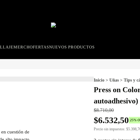
LLAJE
MERCH
OFERTAS
NUEVOS PRODUCTOS
Inicio
>
Uñas
>
Tips y c
Press on Colo
autoadhesivo)
$
8.710,00
$
6.532,50
25
% 
Precio sin impuestos:
$
5.398,7
 en cuestión de
 de alto impacto.