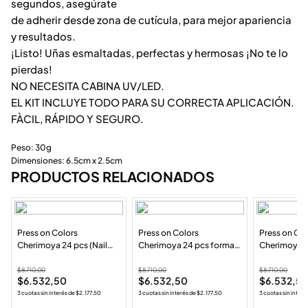
segundos, asegúrate
de adherir desde zona de cutícula, para mejor apariencia
y resultados.
¡Listo! Uñas esmaltadas, perfectas y hermosas ¡No te lo
pierdas!
NO NECESITA CABINA UV/LED.
EL KIT INCLUYE TODO PARA SU CORRECTA APLICACIÓN.
FÀCIL, RÁPIDO Y SEGURO.
Peso: 30g
Dimensiones: 6.5cm x 2.5cm
PRODUCTOS RELACIONADOS
Press on Colors
Press on Colors
Press on Col
Cherimoya 24 pcs (Nail
Cherimoya 24 pcs forma
Cherimoya 2
Tips autoadhesivo) 88A-
cuadrada corta color
(Autoadhesi
YS542
matte(Autoadhesivo) 1-
$
8.710,00
$
8.710,00
$
8.710,00
$
6.532,50
$
6.532,50
$
6.532,5
SH002
3 cuotas sin interés de
$
2.177,50
3 cuotas sin interés de
$
2.177,50
3 cuotas sin interé