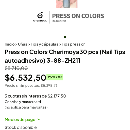
Inicio
>
Uñas
>
Tips y cápsulas
>
Tips press on
Press on Colors Cherimoya30 pcs (Nail Tips
autoadhesivo) 3-88-ZH211
$
8.710,00
$
6.532,50
25
% OFF
Precio sin impuestos:
$
5.398,76
3 cuotas sin interes de
$
2.177,50
Con visa y mastercard
(no aplica para mayoritas)
Medios de pago
Stock disponible