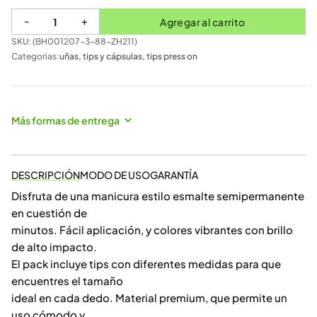
-
+
Agregar al carrito
SKU: (
BH001207-3-88-ZH211
)
Categorias:
uñas
,
tips y cápsulas
,
tips press on
Más formas de entrega
DESCRIPCIÓN
MODO DE USO
GARANTÍA
Disfruta de una manicura estilo esmalte semipermanente
en cuestión de
minutos. Fácil aplicación, y colores vibrantes con brillo
de alto impacto.
El pack incluye tips con diferentes medidas para que
encuentres el tamaño
ideal en cada dedo. Material premium, que permite un
uso cómodo y