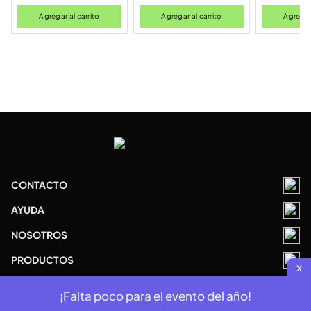
Agregar al carrito
Agregar al carrito
Agregar 
CONTACTO
AYUDA
NOSOTROS
PRODUCTOS
x
¡Falta poco para el evento del año!