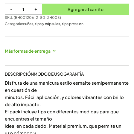
-
+
Agregar al carrito
SKU: (
BH001206-2-80-ZH008
)
Categorias:
uñas
,
tips y cápsulas
,
tips press on
Más formas de entrega
DESCRIPCIÓN
MODO DE USO
GARANTÍA
Disfruta de una manicura estilo esmalte semipermanente
en cuestión de
minutos. Fácil aplicación, y colores vibrantes con brillo
de alto impacto.
El pack incluye tips con diferentes medidas para que
encuentres el tamaño
ideal en cada dedo. Material premium, que permite un
uso cómodo y