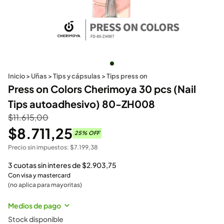
Inicio
>
Uñas
>
Tips y cápsulas
>
Tips press on
Press on Colors Cherimoya 30 pcs (Nail
Tips autoadhesivo) 80-ZH008
$
11.615,00
$
8.711,25
25
% OFF
Precio sin impuestos:
$
7.199,38
3 cuotas sin interes de
$
2.903,75
Con visa y mastercard
(no aplica para mayoritas)
Medios de pago
Stock disponible