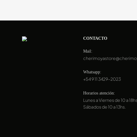
CONTACTO
Mail:
cherimoyastore@cherimo
Whatsapp:
+54 9 11 3429-2023
Horarios atención:
Lunes a Viernes de 10 a 18hs
Sábados de 10 a 13hs.