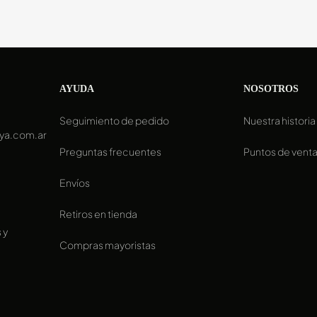
AYUDA
NOSOTROS
Seguimiento de pedido
Nuestra historia
ya.com.ar
Preguntas frecuentes
Puntos de vent
Envíos
Retiros en tienda
 y
Compras mayoristas