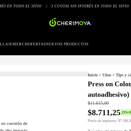
S EN TODO EL SITIO
|
3 CUOTAS SIN INTERÉS EN TODO EL SITIO
|
LLAJE
MERCH
OFERTAS
NUEVOS PRODUCTOS
Inicio
>
Uñas
>
Tips y c
Press on Colo
autoadhesivo
$
11.615,00
$
8.711,25
25
% 
Precio sin impuestos:
$
7.199,3
 en cuestión de
 de alto impacto.