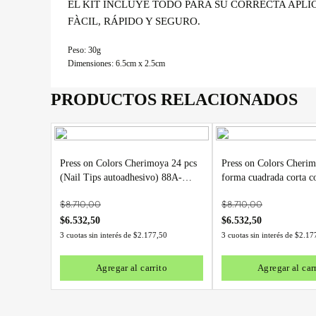
EL KIT INCLUYE TODO PARA SU CORRECTA APLI
FÀCIL, RÁPIDO Y SEGURO.
Peso: 30g
Dimensiones: 6.5cm x 2.5cm
PRODUCTOS RELACIONADOS
Press on Colors Cherimoya 24 pcs
Press on Colors Cherim
(Nail Tips autoadhesivo) 88A-
forma cuadrada corta c
YS542
matte(Autoadhesivo) 
$
8.710,00
$
8.710,00
$
6.532,50
$
6.532,50
3 cuotas sin interés de
$
2.177,50
3 cuotas sin interés de
$
2.17
Agregar al carrito
Agregar al car