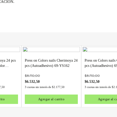
CACIÓN.
oya 24 pcs
Press on Colors nails Cherimoya 24
Press on Colors nail
olor
pcs (Autoadhesivo) 69-YS162
pcs (Autoadhesivo) 
1-SH002
$
8.710,00
$
8.710,00
$
6.532,50
$
6.532,50
7,50
3 cuotas sin interés de
$
2.177,50
3 cuotas sin interés de
$
2.
rito
Agregar al carrito
Agregar al ca