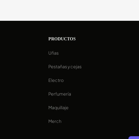
PRODUCTOS
Uñas
a
Pestañas y cejas
Electro
Perfumería
Maquillaje
Merch