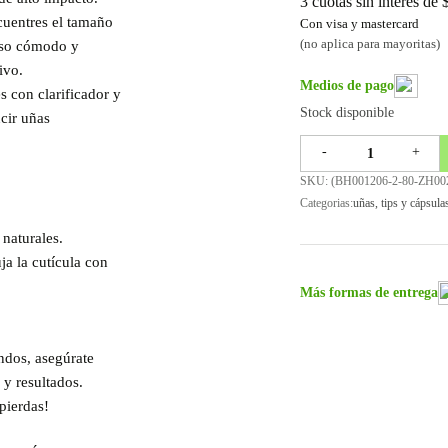
3 cuotas sin interes de
cuentres el tamaño
Con visa y mastercard
(no aplica para mayoritas)
uso cómodo y
ivo.
Medios de pago
s con clarificador y
Stock disponible
ucir uñas
-
+
SKU: (
BH001206-2-80-ZH00
Categorias:
uñas
,
tips y cápsula
 naturales.
ja la cutícula con
Más formas de entrega
ndos, asegúrate
 y resultados.
pierdas!