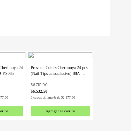
s Cherimoya 24
Press on Colors Cherimoya 24 pcs
69-YS085
(Nail Tips autoadhesivo) 88A-
YS030
$
8.710,00
$
6.532,50
177,50
3 cuotas sin interés de
$
2.177,50
rrito
Agregar al carrito