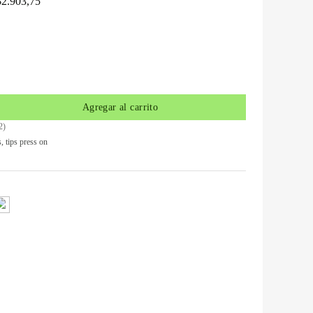
$
2.903,75
Agregar al carrito
2
)
s
,
tips press on