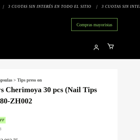
3 CUOTAS SIN INTERÉS EN TODO EL SITIO
|
3 CUOTAS SIN INTERÉ
Compras mayoristas
ápsulas
>
Tips press on
rs Cherimoya 30 pcs (Nail Tips
) 80-ZH002
OFF
8