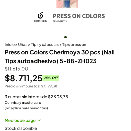
Inicio
>
Uñas
>
Tips y cápsulas
>
Tips press on
Press on Colors Cherimoya 30 pcs (Nail
Tips autoadhesivo) 5-88-ZH023
$
11.615,00
$
8.711,25
25
% OFF
Precio sin impuestos:
$
7.199,38
3 cuotas sin interes de
$
2.903,75
Con visa y mastercard
(no aplica para mayoritas)
Medios de pago
Stock disponible