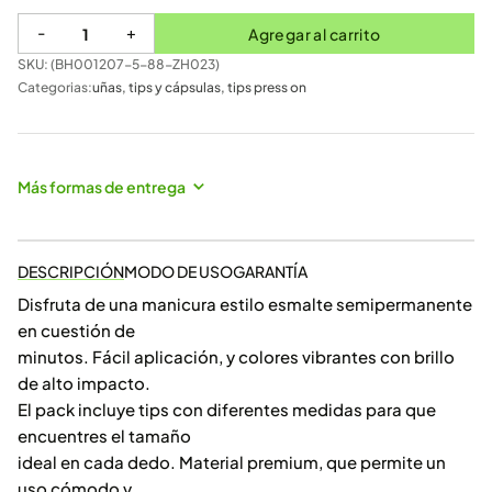
-
+
Agregar al carrito
SKU: (
BH001207-5-88-ZH023
)
Categorias:
uñas
,
tips y cápsulas
,
tips press on
Más formas de entrega
DESCRIPCIÓN
MODO DE USO
GARANTÍA
Disfruta de una manicura estilo esmalte semipermanente
en cuestión de
minutos. Fácil aplicación, y colores vibrantes con brillo
de alto impacto.
El pack incluye tips con diferentes medidas para que
encuentres el tamaño
ideal en cada dedo. Material premium, que permite un
uso cómodo y