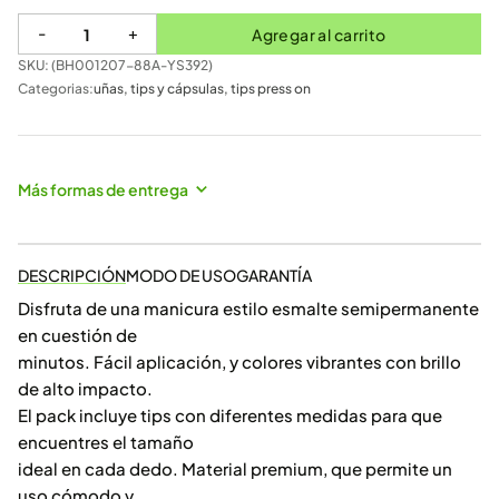
-
+
Agregar al carrito
SKU: (
BH001207-88A-YS392
)
Categorias:
uñas
,
tips y cápsulas
,
tips press on
Más formas de entrega
DESCRIPCIÓN
MODO DE USO
GARANTÍA
Disfruta de una manicura estilo esmalte semipermanente
en cuestión de
minutos. Fácil aplicación, y colores vibrantes con brillo
de alto impacto.
El pack incluye tips con diferentes medidas para que
encuentres el tamaño
ideal en cada dedo. Material premium, que permite un
uso cómodo y