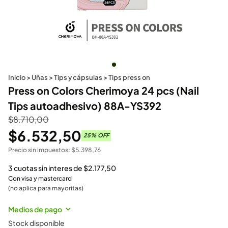
Inicio
>
Uñas
>
Tips y cápsulas
>
Tips press on
Press on Colors Cherimoya 24 pcs (Nail
Tips autoadhesivo) 88A-YS392
$
8.710,00
$
6.532,50
25
% OFF
Precio sin impuestos:
$
5.398,76
3 cuotas sin interes de
$
2.177,50
Con visa y mastercard
(no aplica para mayoritas)
Medios de pago
Stock disponible