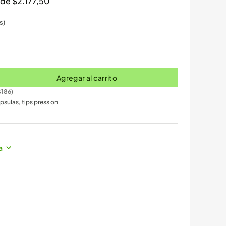
s de
$
2.177,50
s)
Agregar al carrito
186
)
ápsulas
,
tips press on
a