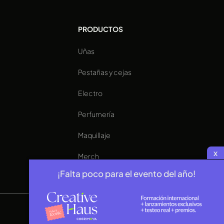
PRODUCTOS
Uñas
a
Pestañas y cejas
Electro
Perfumería
Maquillaje
x
Merch
¡Falta poco para el evento del año!