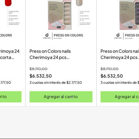
rimoya 24
Press on Colors nails
Press on Colors nai
 corta
Cherimoya 24 pcs
Cherimoya 24 pcs
esivo) 1-
(Autoadhesivo) 69-YS162
(Autoadhesivo) 6
$
8.710,00
$
8.710,00
$
6.532,50
$
6.532,50
.177,50
3 cuotas sin interés de
$
2.177,50
3 cuotas sin interés de
rito
Agregar al carrito
Agregar al c