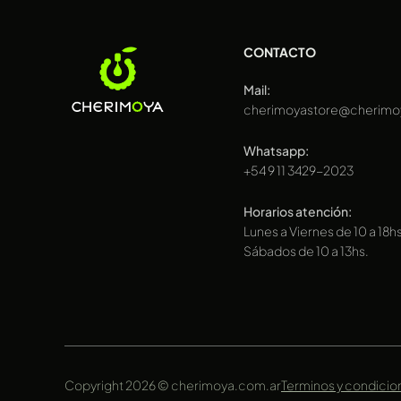
CONTACTO
Mail:
cherimoyastore@cherimo
Whatsapp:
+54 9 11 3429-2023
Horarios atención:
Lunes a Viernes de 10 a 18hs
Sábados de 10 a 13hs.
Copyright 2026 © cherimoya.com.ar
Terminos y condicio