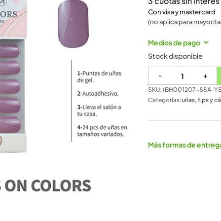
3 cuotas sin intere
Con visa y mastercard
(no aplica para mayorita
Medios de pago
Stock disponible
-
+
SKU: (
BH001207-88A-YS
Categorias:
uñas
,
tips y c
Más formas de entreg