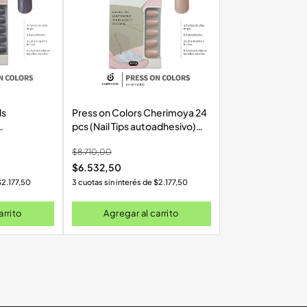
ls
Press on Colors Cherimoya 24
pcs (Nail Tips autoadhesivo)
9-YS085
88A-YS030
$
8.710,00
$
6.532,50
$
2.177,50
3 cuotas sin interés de
$
2.177,50
arrito
Agregar al carrito