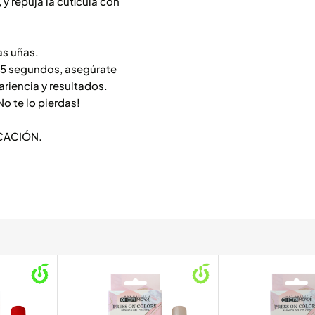
 y repuja la cutícula con
as uñas.
r 5 segundos, asegúrate
ariencia y resultados.
o te lo pierdas!
CACIÓN.