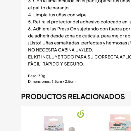
3. Con la lima incluida en el pack,opaca tus uñas,
el palito de naranjo.
4. Limpia tus uñas con wipe
5. Retira el protector del adhesivo colocado en l
6. Adhiere las Press On sujetando con fuerza po
de adherir desde zona de cutícula, para mejor ap
¡Listo! Uñas esmaltadas, perfectas y hermosas ¡N
NO NECESITA CABINA UV/LED.
EL KIT INCLUYE TODO PARA SU CORRECTA APLI
FÀCIL, RÁPIDO Y SEGURO.
Peso: 30g
Dimensiones: 6.5cm x 2.5cm
PRODUCTOS RELACIONADOS