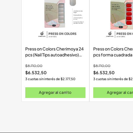
Press on Colors Cherimoya 24
Press on Colors Che
pcs (Nail Tips autoadhesivo)
pcs forma cuadrada
88A-YS542
color matte(Autoadh
$
8.710,00
$
8.710,00
SH002
$
6.532,50
$
6.532,50
3 cuotas sin interés de
$
2.177,50
3 cuotas sin interés de
$
2
Agregar al carrito
Agregar al car