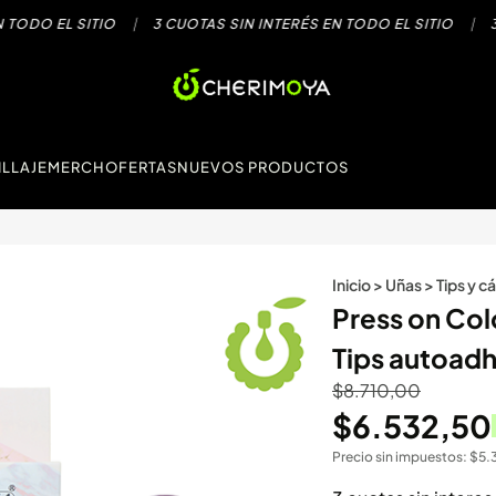
DO EL SITIO
|
3 CUOTAS SIN INTERÉS EN TODO EL SITIO
|
3 CU
LLAJE
MERCH
OFERTAS
NUEVOS PRODUCTOS
Inicio
>
Uñas
>
Tips y c
Press on Col
Tips autoad
$
8.710,00
$
6.532,50
Precio sin impuestos:
$
5.