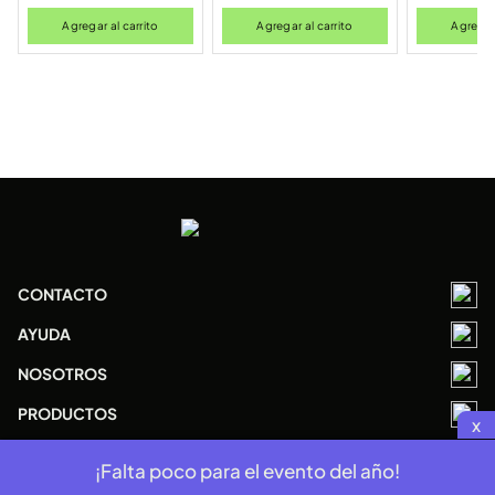
Agregar al carrito
Agregar al carrito
Agregar 
CONTACTO
AYUDA
NOSOTROS
PRODUCTOS
x
¡Falta poco para el evento del año!