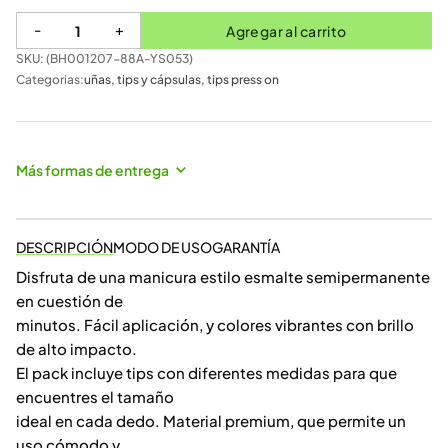
-
+
Agregar al carrito
SKU: (
BH001207-88A-YS053
)
Categorias:
uñas
,
tips y cápsulas
,
tips press on
Más formas de entrega
DESCRIPCIÓN
MODO DE USO
GARANTÍA
Disfruta de una manicura estilo esmalte semipermanente
en cuestión de
minutos. Fácil aplicación, y colores vibrantes con brillo
de alto impacto.
El pack incluye tips con diferentes medidas para que
encuentres el tamaño
ideal en cada dedo. Material premium, que permite un
uso cómodo y