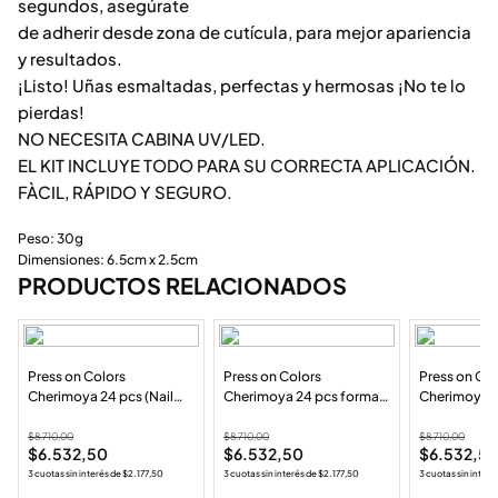
segundos, asegúrate
de adherir desde zona de cutícula, para mejor apariencia
y resultados.
¡Listo! Uñas esmaltadas, perfectas y hermosas ¡No te lo
pierdas!
NO NECESITA CABINA UV/LED.
EL KIT INCLUYE TODO PARA SU CORRECTA APLICACIÓN.
FÀCIL, RÁPIDO Y SEGURO.
Peso: 30g
Dimensiones: 6.5cm x 2.5cm
PRODUCTOS RELACIONADOS
Press on Colors
Press on Colors
Press on Col
Cherimoya 24 pcs (Nail
Cherimoya 24 pcs forma
Cherimoya 2
Tips autoadhesivo) 88A-
cuadrada corta color
(Autoadhesi
YS542
matte(Autoadhesivo) 1-
$
8.710,00
$
8.710,00
$
8.710,00
$
6.532,50
$
6.532,50
$
6.532,5
SH002
3 cuotas sin interés de
$
2.177,50
3 cuotas sin interés de
$
2.177,50
3 cuotas sin interé