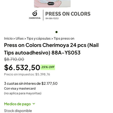
Inicio
>
Uñas
>
Tips y cápsulas
>
Tips press on
Press on Colors Cherimoya 24 pcs (Nail
Tips autoadhesivo) 88A-YS053
$
8.710,00
$
6.532,50
25
% OFF
Precio sin impuestos:
$
5.398,76
3 cuotas sin interes de
$
2.177,50
Con visa y mastercard
(no aplica para mayoritas)
Medios de pago
Stock disponible