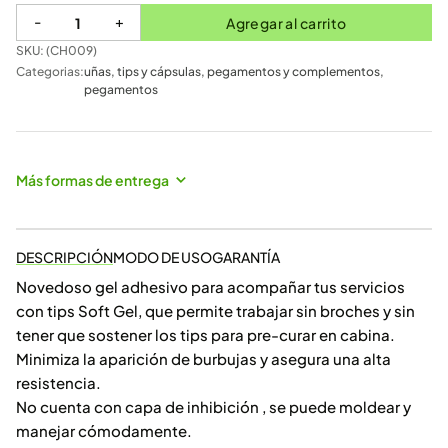
-
+
Agregar al carrito
SKU: (
CH009
)
Categorias:
uñas
,
tips y cápsulas
,
pegamentos y complementos
,
pegamentos
Más formas de entrega
DESCRIPCIÓN
MODO DE USO
GARANTÍA
Novedoso gel adhesivo para acompañar tus servicios
con tips Soft Gel, que permite trabajar sin broches y sin
tener que sostener los tips para pre-curar en cabina.
Minimiza la aparición de burbujas y asegura una alta
resistencia.
No cuenta con capa de inhibición , se puede moldear y
manejar cómodamente.