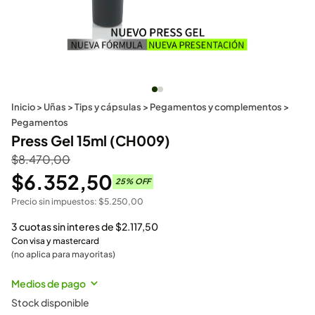
Inicio
>
Uñas
>
Tips y cápsulas
>
Pegamentos y complementos
>
Pegamentos
Press Gel 15ml (CH009)
$
8.470,00
$
6.352,50
25
% OFF
Precio sin impuestos:
$
5.250,00
3 cuotas sin interes de
$
2.117,50
Con visa y mastercard
(no aplica para mayoritas)
Medios de pago
Stock disponible