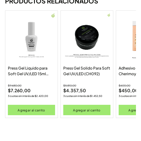
PRODUCTOS RELACIONADOS
Press Gel Liquido para
Press Gel Solido Para Soft
Adhesivo Bif
Soft Gel UV/LED 15ml
Gel UV/LED (CH092)
Cherimoya 
(CH030P)
$
9.680,00
$
5.810,00
$
600,00
$
7.260,00
$
4.357,50
$
450,00
3 cuotas sin interés de
$
2.420,00
3 cuotas sin interés de
$
1.452,50
3 cuotas sin interé
Agregar al carrito
Agregar al carrito
Agregar 