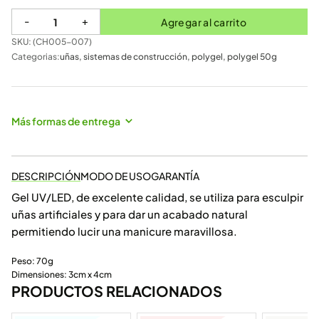
-
+
Agregar al carrito
SKU: (
CH005-007
)
Categorias:
uñas
,
sistemas de construcción
,
polygel
,
polygel 50g
Más formas de entrega
DESCRIPCIÓN
MODO DE USO
GARANTÍA
Gel UV/LED, de excelente calidad, se utiliza para esculpir
uñas artificiales y para dar un acabado natural
permitiendo lucir una manicure maravillosa.
Peso: 70g
Dimensiones: 3cm x 4cm
PRODUCTOS RELACIONADOS