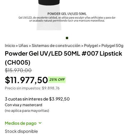
Inicio
>
Uñas
>
Sistemas de construcción
>
Polygel
>
Polygel 50g
Powder Gel UV/LED 50ML #007 Lipstick
(CH005)
$
15.970,00
$
11.977,50
25
% OFF
Precio sin impuestos:
$
9.898,76
3 cuotas sin interes de
$
3.992,50
Con visa y mastercard
(no aplica para mayoritas)
Medios de pago
Stock disponible