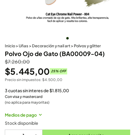
Inicio
>
Uñas
>
Decoración y nail art
>
Polvos y glitter
Polvo Ojo de Gato (BA00009-04)
$
7.260,00
$
5.445,00
25
% OFF
Precio sin impuestos:
$
4.500,00
3 cuotas sin interes de
$
1.815,00
Con visa y mastercard
(no aplica para mayoritas)
Medios de pago
Stock disponible
-
+