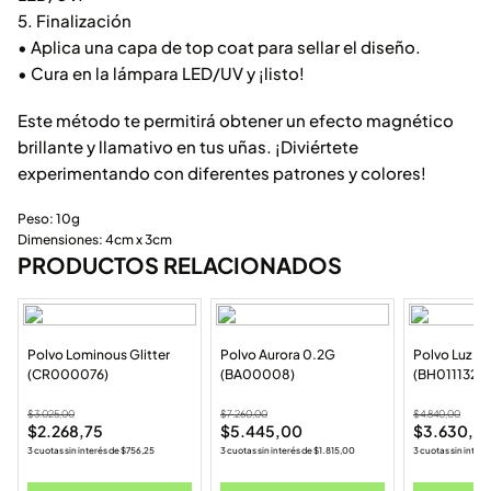
5. Finalización
• Aplica una capa de top coat para sellar el diseño.
• Cura en la lámpara LED/UV y ¡listo!
Este método te permitirá obtener un efecto magnético
brillante y llamativo en tus uñas. ¡Diviértete
experimentando con diferentes patrones y colores!
Peso: 10g
Dimensiones: 4cm x 3cm
PRODUCTOS RELACIONADOS
Polvo Lominous Glitter
Polvo Aurora 0.2G
Polvo Luz d
(CR000076)
(BA00008)
(BH011132-1
$
3.025,00
$
7.260,00
$
4.840,00
$
2.268,75
$
5.445,00
$
3.630,0
3 cuotas sin interés de
$
756,25
3 cuotas sin interés de
$
1.815,00
3 cuotas sin interé