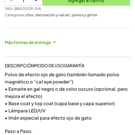
Agregar al carrito
SKU: (
BA00009-04
)
Categorias:
uñas
,
decoración y nail art
,
polvos y glitter
Más formas de entrega
DESCRIPCIÓN
MODO DE USO
GARANTÍA
Polvo de efecto ojo de gato (también llamado polvo
magnético o “cat eye powder”)
• Esmalte en gel negro o de color oscuro (opcional, pero
mejora el efecto)
• Base coat y top coat (capa base y capa superior)
• Lámpara LED/UV
• Imán especial para efecto ojo de gato
Paso a Paso: