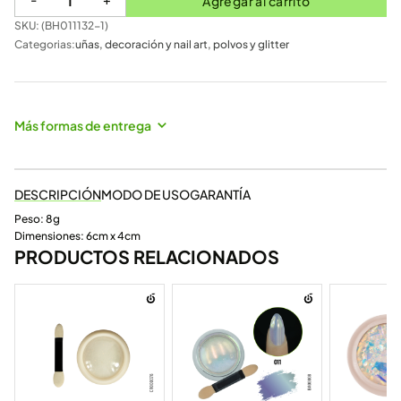
Agregar al carrito
SKU: (
BH011132-1
)
Categorias:
uñas
,
decoración y nail art
,
polvos y glitter
Más formas de entrega
DESCRIPCIÓN
MODO DE USO
GARANTÍA
Peso: 8g
Dimensiones: 6cm x 4cm
PRODUCTOS RELACIONADOS