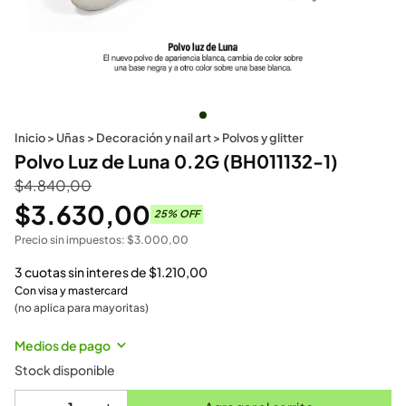
Inicio
>
Uñas
>
Decoración y nail art
>
Polvos y glitter
Polvo Luz de Luna 0.2G (BH011132-1)
$
4.840,00
$
3.630,00
25
% OFF
Precio sin impuestos:
$
3.000,00
3 cuotas sin interes de
$
1.210,00
Con visa y mastercard
(no aplica para mayoritas)
Medios de pago
Stock disponible
-
+