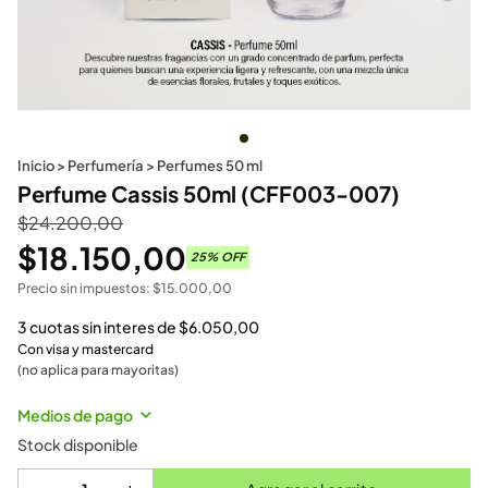
Inicio
>
Perfumería
>
Perfumes 50 ml
Perfume Cassis 50ml (CFF003-007)
$
24.200,00
$
18.150,00
25
% OFF
Precio sin impuestos:
$
15.000,00
3 cuotas sin interes de
$
6.050,00
Con visa y mastercard
(no aplica para mayoritas)
Medios de pago
Stock disponible
-
+