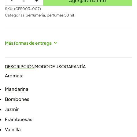
Agregar al carrito
SKU: (
CFF003-007
)
Categorias:
perfumería
,
perfumes 50 ml
Más formas de entrega
DESCRIPCIÓN
MODO DE USO
GARANTÍA
Aromas:
Mandarina
Bombones
Jazmín
Frambuesas
Vainilla