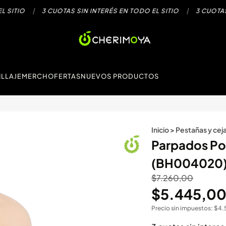
O
|
3 CUOTAS SIN INTERÉS EN TODO EL SITIO
|
3 CUOTAS SIN I
LLAJE
MERCH
OFERTAS
NUEVOS PRODUCTOS
Inicio
>
Pestañas y cej
Parpados Pos
(BH004020
$
7.260,00
$
5.445,0
Precio sin impuestos:
$
4.