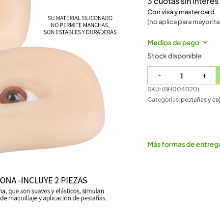
3 cuotas sin intere
Con visa y mastercard
(no aplica para mayorita
Medios de pago
Stock disponible
-
+
SKU: (
BH004020
)
Categorias:
pestañas y ce
Más formas de entreg