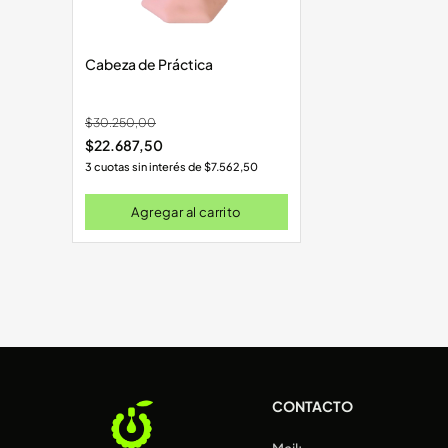
Cabeza de Práctica
$
30.250,00
$
22.687,50
3 cuotas sin interés de
$
7.562,50
Agregar al carrito
CONTACTO