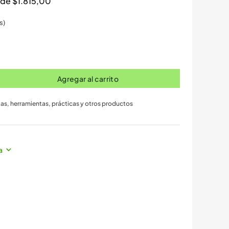
s de
$
1.815,00
s)
Agregar al carrito
jas
,
herramientas
,
prácticas y otros productos
a