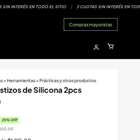
NTERÉS EN TODO EL SITIO
|
3 CUOTAS SIN INTERÉS EN TODO EL S
Compras mayoristas
as
>
Herramientas
>
Prácticas y otros productos
tizos de Silicona 2pcs
)
0
25
% OFF
500,00