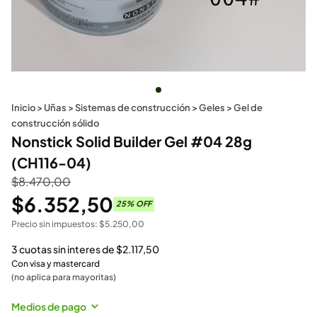
Inicio
>
Uñas
>
Sistemas de construcción
>
Geles
>
Gel de
construcción sólido
Nonstick Solid Builder Gel #04 28g
(CH116-04)
$
8.470,00
$
6.352,50
25
% OFF
Precio sin impuestos:
$
5.250,00
3 cuotas sin interes de
$
2.117,50
Con visa y mastercard
(no aplica para mayoritas)
Medios de pago