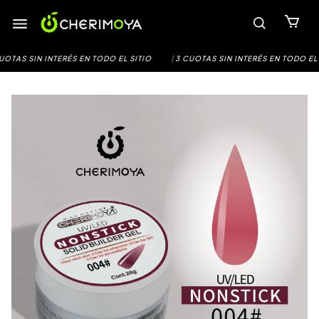
Saltar
al
contenido
SIN INTERÉS EN TODO EL SITIO
|
3 CUOTAS SIN INTERÉS EN TODO EL SITIO