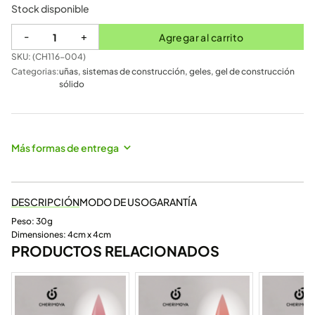
Stock disponible
-
+
Agregar al carrito
SKU: (
CH116-004
)
Categorias:
uñas
,
sistemas de construcción
,
geles
,
gel de construcción
sólido
Más formas de entrega
DESCRIPCIÓN
MODO DE USO
GARANTÍA
Peso: 30g
Dimensiones: 4cm x 4cm
PRODUCTOS RELACIONADOS