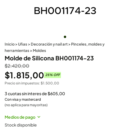
Inicio
>
Uñas
>
Decoración y nail art
>
Pinceles, moldes y
herramientas
>
Moldes
Molde de Silicona BH001174-23
$
2.420,00
$
1.815,00
25
% OFF
Precio sin impuestos:
$
1.500,00
3 cuotas sin interes de
$
605,00
Con visa y mastercard
(no aplica para mayoritas)
Medios de pago
Stock disponible