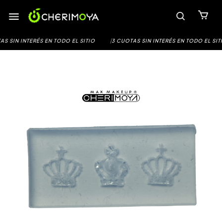
Saltar
al
contenido
 SIN INTERÉS EN TODO EL SITIO
|
3 CUOTAS SIN INTERÉS EN TODO EL SITIO