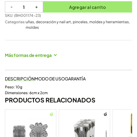
-
+
Agregar al carrito
SKU: (
BH001174-23
)
Categorias:
uñas
,
decoración y nail art
,
pinceles, moldes y herramientas
,
moldes
Más formas de entrega
DESCRIPCIÓN
MODO DE USO
GARANTÍA
Peso: 10g
Dimensiones: 6cm x 2cm
PRODUCTOS RELACIONADOS