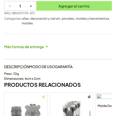
-
+
Agregar al carrito
SKU: (
BH001174-57
)
Categorias:
uñas
,
decoración y nail art
,
pinceles, moldes y herramientas
,
moldes
Más formas de entrega
DESCRIPCIÓN
MODO DE USO
GARANTÍA
Peso: 10g
Dimensiones: 6cm x 2cm
PRODUCTOS RELACIONADOS
Molde Dora