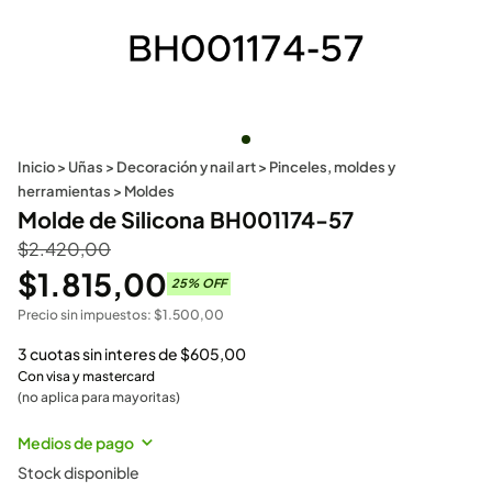
Inicio
>
Uñas
>
Decoración y nail art
>
Pinceles, moldes y
herramientas
>
Moldes
Molde de Silicona BH001174-57
$
2.420,00
$
1.815,00
25
% OFF
Precio sin impuestos:
$
1.500,00
3 cuotas sin interes de
$
605,00
Con visa y mastercard
(no aplica para mayoritas)
Medios de pago
Stock disponible