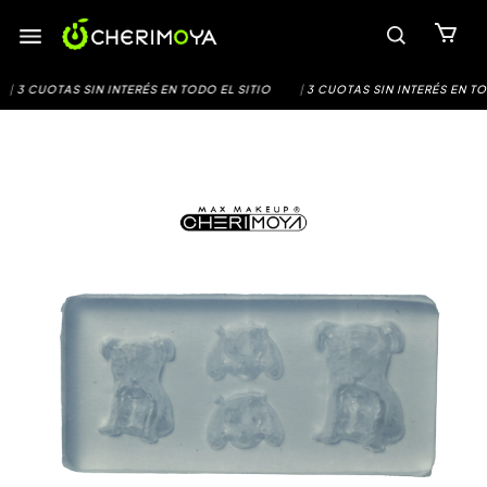
Saltar
al
contenido
|
3 CUOTAS SIN INTERÉS EN TODO EL SITIO
|
3 CUOTAS SIN INTERÉS EN TOD