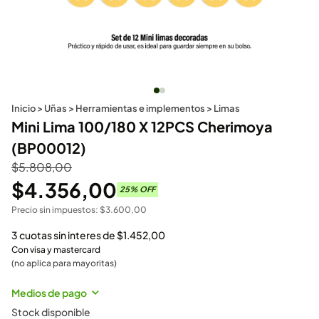
Inicio
>
Uñas
>
Herramientas e implementos
>
Limas
Mini Lima 100/180 X 12PCS Cherimoya
(BP00012)
$
5.808,00
$
4.356,00
25
% OFF
Precio sin impuestos:
$
3.600,00
3 cuotas sin interes de
$
1.452,00
Con visa y mastercard
(no aplica para mayoritas)
Medios de pago
Stock disponible