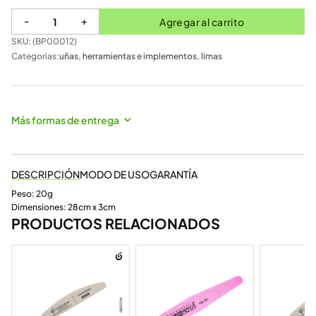
-
+
Agregar al carrito
SKU: (
BP00012
)
Categorias:
uñas
,
herramientas e implementos
,
limas
Más formas de entrega
DESCRIPCIÓN
MODO DE USO
GARANTÍA
Peso: 20g
Dimensiones: 28cm x 3cm
PRODUCTOS RELACIONADOS