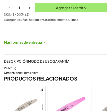
-
+
Agregar al carrito
SKU: (
BH003462
)
Categorias:
uñas
,
herramientas e implementos
,
limas
Más formas de entrega
DESCRIPCIÓN
MODO DE USO
GARANTÍA
Peso: 5g
Dimensiones: 1cm x 4cm
PRODUCTOS RELACIONADOS