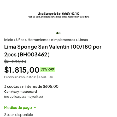
Inicio
>
Uñas
>
Herramientas e implementos
>
Limas
Lima Sponge San Valentin 100/180 por
2pcs (BH003462）
$
2.420,00
$
1.815,00
25
% OFF
Precio sin impuestos:
$
1.500,00
3 cuotas sin interes de
$
605,00
Con visa y mastercard
(no aplica para mayoritas)
Medios de pago
Stock disponible