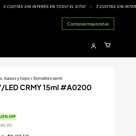
CUOTAS SIN INTERÉS EN TODO EL SITIO
|
3 CUOTAS SIN INTERÉS 
Compras mayoristas
s, bases y tops
>
Esmaltes semi
UV/LED CRMY 15ml #A0200
25
% OFF
250,00