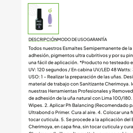
DESCRIPCIÓN
MODO DE USO
GARANTÍA
Todos nuestros Esmaltes Semipermanente de la 
adhesión, pigmentos ultra cubritivos y por su p
una fácil de aplicación. *Producto no testeado 
UV: 120 segundos / En cabina UV/LED 48 Watts
USO: 1 – Realizar la preparación de las uñas. Desi
material de trabajo con Sanitizante Cherimoya. Id
nuestras Herramientas Profesionales y Removedo
de adhesión de la uña natural con Lima 100/180.
Wipes. 2. Aplicar Ph Balancing (Recomendado par
Ultrabond o Primer. Cura al aire. 4. Colocar una
tocar cuticula. 5. Se procede a la aplicaciòn d
Cherimoya, en capa fina, sin tocar cuticula y cur