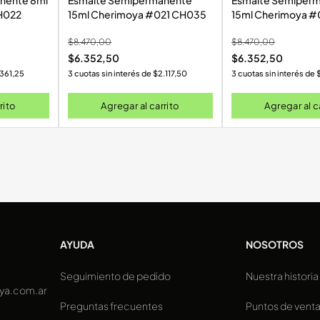
nente 8ml
Esmalte Semipermanente
Esmalte Semiper
9 CH022
15ml Cherimoya #021 CH035
15ml
$
8.470,00
$
8.470,00
$
6.352,50
$
6.352,50
.361,25
3 cuotas sin interés de
$
2.117,50
3 cuotas sin interés de
rito
Agregar al carrito
Agregar al c
AYUDA
NOSOTROS
Seguimiento de pedido
Nuestra historia
ya.com.ar
Preguntas frecuentes
Puntos de vent