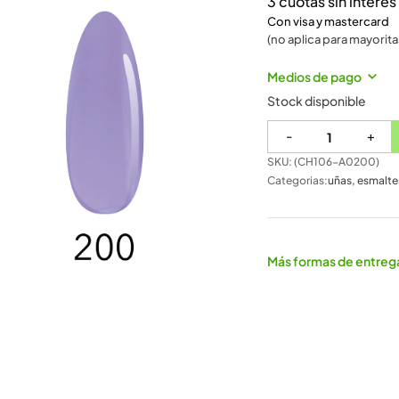
3 cuotas sin intere
Con visa y mastercard
(no aplica para mayorita
Medios de pago
Stock disponible
-
+
SKU: (
CH106-A0200
)
Categorias:
uñas
,
esmalte
Más formas de entreg