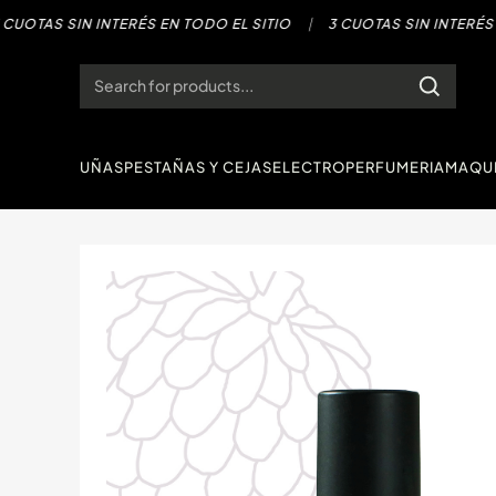
Saltar
OTAS SIN INTERÉS EN TODO EL SITIO
|
3 CUOTAS SIN INTERÉS EN 
al
contenido
Products
search
UÑAS
PESTAÑAS Y CEJAS
ELECTRO
PERFUMERIA
MAQUI