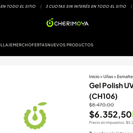
TODO EL SITIO
|
3 CUOTAS SIN INTERÉS EN TODO EL SITIO
|
3 
LLAJE
MERCH
OFERTAS
NUEVOS PRODUCTOS
Inicio
>
Uñas
>
Esmalte
Gel Polish 
(CH106)
$
8.470,00
$
6.352,50
Precio sin impuestos:
$
5.