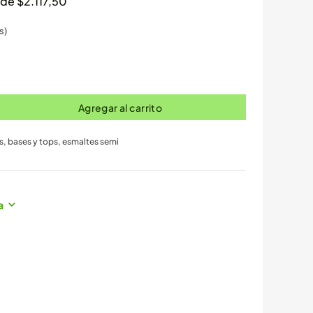
s de
$
2.117,50
s)
Agregar al carrito
s, bases y tops
,
esmaltes semi
a