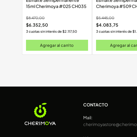
Esmalte Semipermanente
Esmalte Semiperma
15ml Cherimoya #025 CH035
Cherimoya #50
$
8.470,00
$
5.445,00
$
6.352,50
$
4.083,75
3 cuotas sin interés de
$
2.117,50
3 cuotas sin interés de
$
1
Agregar al carrito
Agregar al car
CONTACTO
Mail:
cherimoyastore@cherimo