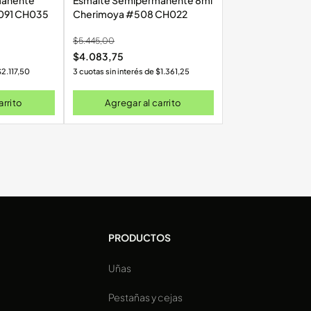
manente
Esmalte Semipermanente 8ml
 Cherimoya #091 CH035
Cherimoya #508 CH022
$
5.445,00
$
4.083,75
$
2.117,50
3 cuotas sin interés de
$
1.361,25
arrito
Agregar al carrito
PRODUCTOS
Uñas
a
Pestañas y cejas