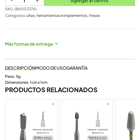
Agregar al carrito
SKU: (
BH003374
)
Categorias:
uñas
,
herramientas e implementos
,
fresas
Más formas de entrega
DESCRIPCIÓN
MODO DE USO
GARANTÍA
Peso: 5g
Dimensiones: 1cm x 1cm
PRODUCTOS RELACIONADOS