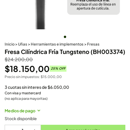
Inicio
>
Uñas
>
Herramientas e implementos
>
Fresas
Fresa Cilíndrica Fría Tungsteno (BH003374)
$
24.200,00
$
18.150,00
25
% OFF
Precio sin impuestos:
$
15.000,00
3 cuotas sin interes de
$
6.050,00
Con visa y mastercard
(no aplica para mayoritas)
Medios de pago
Stock disponible
-
+