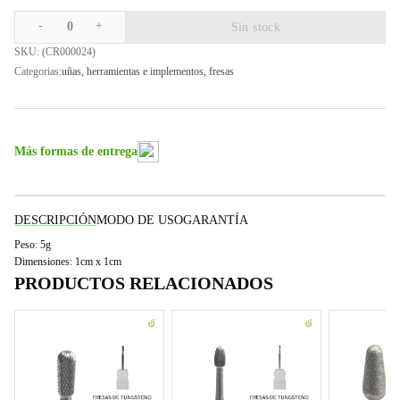
-
+
0
Sin stock
SKU: (
CR000024
)
Categorias:
uñas
,
herramientas e implementos
,
fresas
Más formas de entrega
DESCRIPCIÓN
MODO DE USO
GARANTÍA
Peso: 5g
Dimensiones: 1cm x 1cm
PRODUCTOS RELACIONADOS