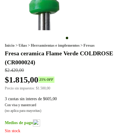
Inicio
>
Uñas
>
Herramientas e implementos
>
Fresas
Fresa ceramica Flame Verde COLDROSE
(CR000024)
$
2.420,00
$
1.815,00
25
% OFF
Precio sin impuestos:
$
1.500,00
3 cuotas sin interes de
$
605,00
Con visa y mastercard
(no aplica para mayoritas)
Medios de pago
Sin stock