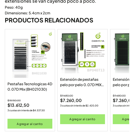
extensiones se van cayendo poco a poco.
Peso: 40g
Dimensiones: 5.4cm x 2cm
PRODUCTOS RELACIONADOS
Extensión de pestañas
Extensión d
Pestañas Tecnologicas 4D
pelo por pelo 0.07D MIX
pelo por pe
0.07D Mix (BH021030)
(7-13MM) (BP040713MIX)
11MM (BP04
$
9.680,00
$
9.680,00
$
7.260,00
$
7.260,0
$
18.150,00
$
13.612,50
3 cuotas sin interés de
$
2.420,00
3 cuotas sin interé
3 cuotas sin interés de
$
4.537,50
Agregar al carrito
Agregar 
Agregar al carrito