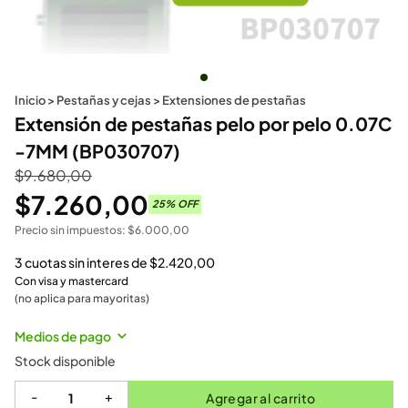
Inicio
>
Pestañas y cejas
>
Extensiones de pestañas
Extensión de pestañas pelo por pelo 0.07C
-7MM (BP030707)
$
9.680,00
$
7.260,00
25
% OFF
Precio sin impuestos:
$
6.000,00
3 cuotas sin interes de
$
2.420,00
Con visa y mastercard
(no aplica para mayoritas)
Medios de pago
Stock disponible
-
+
Agregar al carrito