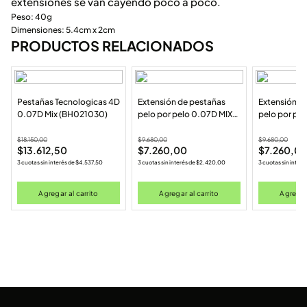
extensiones se van cayendo poco a poco.
Peso: 40g
Dimensiones: 5.4cm x 2cm
PRODUCTOS RELACIONADOS
Pestañas Tecnologicas 4D
Extensión de pestañas
Extensión d
0.07D Mix (BH021030)
pelo por pelo 0.07D MIX
pelo por pe
(7-13MM) (BP040713MIX)
11MM (BP04
$
18.150,00
$
9.680,00
$
9.680,00
$
13.612,50
$
7.260,00
$
7.260,0
3 cuotas sin interés de
$
4.537,50
3 cuotas sin interés de
$
2.420,00
3 cuotas sin interé
Agregar al carrito
Agregar al carrito
Agregar 