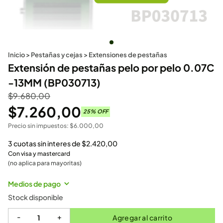
Inicio
>
Pestañas y cejas
>
Extensiones de pestañas
Extensión de pestañas pelo por pelo 0.07C
-13MM (BP030713)
$
9.680,00
$
7.260,00
25
% OFF
Precio sin impuestos:
$
6.000,00
3 cuotas sin interes de
$
2.420,00
Con visa y mastercard
(no aplica para mayoritas)
Medios de pago
Stock disponible
-
+
Agregar al carrito