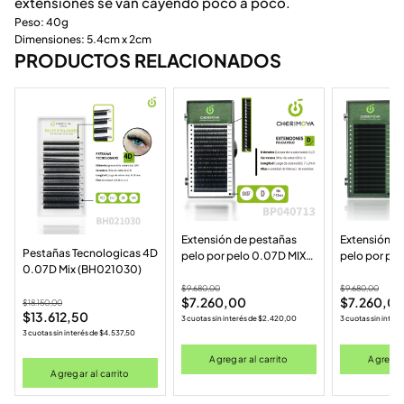
extensiones se van cayendo poco a poco.
Peso: 40g
Dimensiones: 5.4cm x 2cm
PRODUCTOS RELACIONADOS
Extensión de pestañas
Extensión d
Pestañas Tecnologicas 4D
pelo por pelo 0.07D MIX
pelo por pe
0.07D Mix (BH021030)
(7-13MM) (BP040713MIX)
11MM (BP04
$
9.680,00
$
9.680,00
$
7.260,00
$
7.260,0
$
18.150,00
$
13.612,50
3 cuotas sin interés de
$
2.420,00
3 cuotas sin interé
3 cuotas sin interés de
$
4.537,50
Agregar al carrito
Agregar 
Agregar al carrito