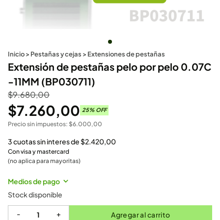
Inicio
>
Pestañas y cejas
>
Extensiones de pestañas
Extensión de pestañas pelo por pelo 0.07C
-11MM (BP030711)
$
9.680,00
$
7.260,00
25
% OFF
Precio sin impuestos:
$
6.000,00
3 cuotas sin interes de
$
2.420,00
Con visa y mastercard
(no aplica para mayoritas)
Medios de pago
Stock disponible
-
+
Agregar al carrito