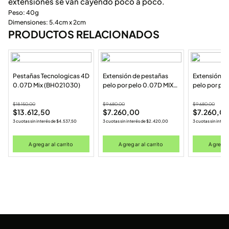
extensiones se van cayendo poco a poco.
Peso: 40g
Dimensiones: 5.4cm x 2cm
PRODUCTOS RELACIONADOS
Pestañas Tecnologicas 4D
Extensión de pestañas
Extensión d
0.07D Mix (BH021030)
pelo por pelo 0.07D MIX
pelo por pe
(7-13MM) (BP040713MIX)
11MM (BP04
$
18.150,00
$
9.680,00
$
9.680,00
$
13.612,50
$
7.260,00
$
7.260,0
3 cuotas sin interés de
$
4.537,50
3 cuotas sin interés de
$
2.420,00
3 cuotas sin interé
Agregar al carrito
Agregar al carrito
Agregar 