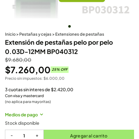
Inicio
>
Pestañas y cejas
>
Extensiones de pestañas
Extensión de pestañas pelo por pelo
0.03D-12MM BP040312
$
9.680,00
$
7.260,00
25
% OFF
Precio sin impuestos:
$
6.000,00
3 cuotas sin interes de
$
2.420,00
Con visa y mastercard
(no aplica para mayoritas)
Medios de pago
Stock disponible
-
+
Agregar al carrito