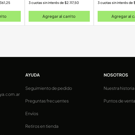
.361,25
3 cuotas sin interés de
$
2.117,50
3 cuotas sin interés de
rito
Agregar al carrito
Agregar al c
AYUDA
NOSOTROS
Seguimiento de pedido
Nuestra historia
ya.com.ar
Preguntas frecuentes
Puntos de vent
Envíos
Retiros en tienda