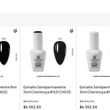
nente 8ml
Esmalte Semipermanente
Esmalte Semiper
9 CH022
15ml Cherimoya #021 CH035
15ml
$
8.470,00
$
8.470,00
$
6.352,50
$
6.352,50