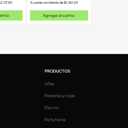
$
2.117,50
3 cuotas sin interés de
$
1.361,25
arrito
Agregar al carrito
PRODUCTOS
Uñas
a
Pestañas y cejas
Electro
Perfumería