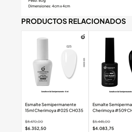
Peso: 60g
Dimensiones: 4cm x 4cm
PRODUCTOS RELACIONADOS
Esmalte Semipermanente
Esmalte Semiperma
15ml Cherimoya #025 CH035
Cherimoya #50
$
8.470,00
$
5.445,00
$
6.352,50
$
4.083,75