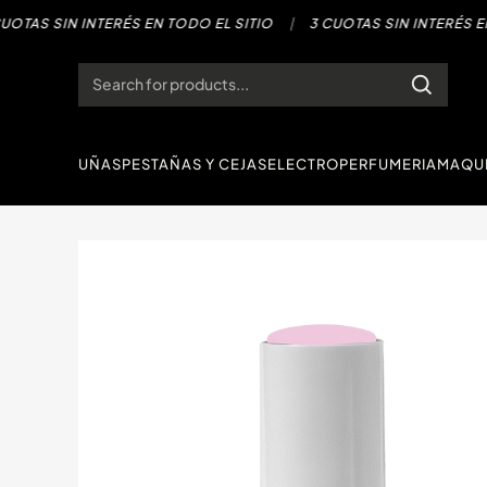
Saltar
AS SIN INTERÉS EN TODO EL SITIO
|
3 CUOTAS SIN INTERÉS EN TO
al
contenido
Products
search
UÑAS
PESTAÑAS Y CEJAS
ELECTRO
PERFUMERIA
MAQUI