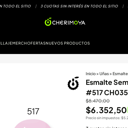
DO EL SITIO
|
3 CUOTAS SIN INTERÉS EN TODO EL SITIO
|
3 CU
LLAJE
MERCH
OFERTAS
NUEVOS PRODUCTOS
Inicio
>
Uñas
>
Esmalte
Esmalte Sem
#517 CH035
$
8.470,00
$
6.352,50
Precio sin impuestos:
$
5.