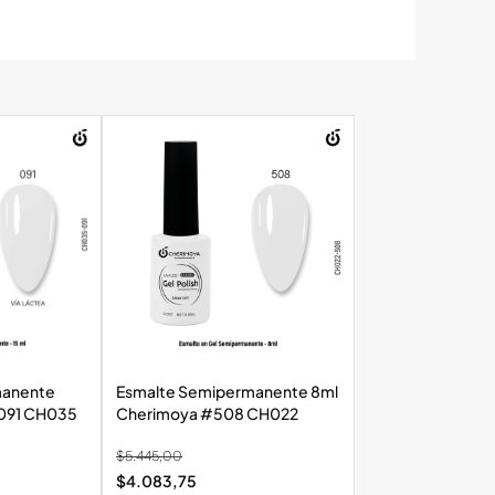
manente
Esmalte Semipermanente 8ml
 Cherimoya #091 CH035
Cherimoya #508 CH022
$
5.445,00
$
4.083,75