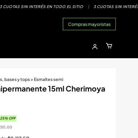
OTAS SIN INTERÉS EN TODO EL SITIO
|
3 CUOTAS SIN INTERÉS EN
Compras mayoristas
s, bases y tops
>
Esmaltes semi
ipermanente 15ml Cherimoya
25
% OFF
250,00