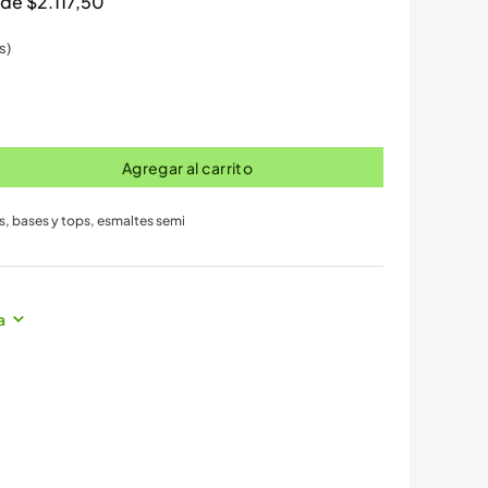
s de
$
2.117,50
s)
Agregar al carrito
s, bases y tops
,
esmaltes semi
a