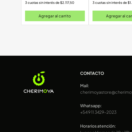
3 cuotas sin interés de
$
2.117,50
3 cuotas sin interés de
$
1
Agregar al carrito
Agregar al car
CONTACTO
Mail:
cherimoyastore@cherimo
Whatsapp:
+54 9 11 3429-2023
Horarios atención: