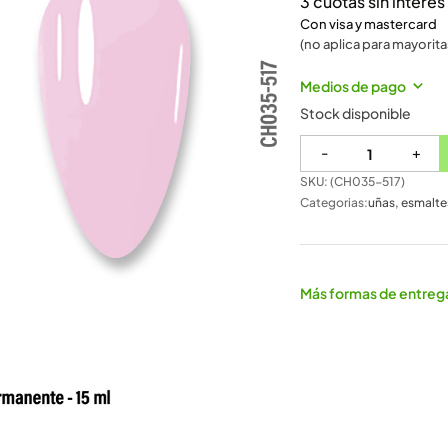
3 cuotas sin intere
Con visa y mastercard
(no aplica para mayorita
Medios de pago
Stock disponible
-
+
SKU: (
CH035-517
)
Categorias:
uñas
,
esmalte
Más formas de entreg