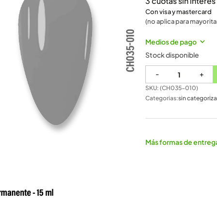
3 cuotas sin intere
Con visa y mastercard
(no aplica para mayorita
Medios de pago
Stock disponible
-
+
SKU: (
CH035-010
)
Categorias:
sin categoriza
Más formas de entreg