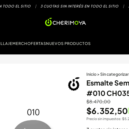
DO EL SITIO
|
3 CUOTAS SIN INTERÉS EN TODO EL SITIO
|
3 CU
LLAJE
MERCH
OFERTAS
NUEVOS PRODUCTOS
Inicio
>
Sin categorizar
Esmalte Sem
#010 CH03
$
8.470,00
$
6.352,50
Precio sin impuestos:
$
5.