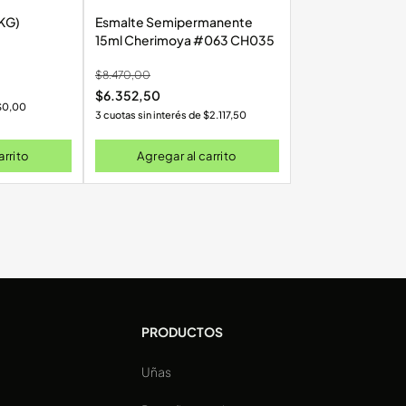
-5KG)
Esmalte Semipermanente
15ml Cherimoya #063 CH035
$
8.470,00
$
6.352,50
$
0,00
3 cuotas sin interés de
$
2.117,50
arrito
Agregar al carrito
PRODUCTOS
Uñas