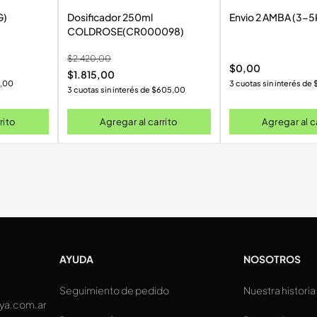
G)
Dosificador 250ml
Envio 2 AMBA (3
COLDROSE(CR000098)
$
2.420,00
$
0,00
$
1.815,00
,00
3 cuotas sin interés de
3 cuotas sin interés de
$
605,00
rito
Agregar al carrito
Agregar al c
AYUDA
NOSOTROS
Seguimiento de pedido
Nuestra historia
ya.com.ar