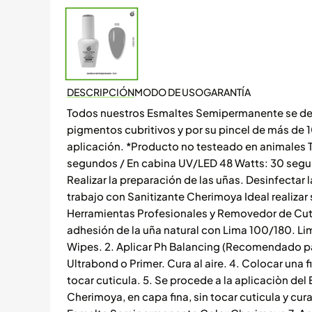
DESCRIPCIÓN
MODO DE USO
GARANTÍA
Todos nuestros Esmaltes Semipermanente se de
pigmentos cubritivos y por su pincel de más de 
aplicación. *Producto no testeado en animales 
segundos / En cabina UV/LED 48 Watts: 30 seg
Realizar la preparación de las uñas. Desinfectar l
trabajo con Sanitizante Cherimoya Ideal realizar
Herramientas Profesionales y Removedor de Cuti
adhesión de la uña natural con Lima 100/180. Li
Wipes. 2. Aplicar Ph Balancing (Recomendado par
Ultrabond o Primer. Cura al aire. 4. Colocar una
tocar cuticula. 5. Se procede a la aplicaciòn d
Cherimoya, en capa fina, sin tocar cuticula y cur