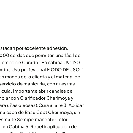
stacan por excelente adhesión,
1000 cerdas que permiten una fácil de
Tiempo de Curado : En cabina UV: 120
undos Uso profesional MODO DE USO: 1 –
as manos de la clienta y el material de
 servicio de manicuria, con nuestras
cula. Importante abrir canales de
mpiar con Clarificador Cherimoya y
a uñas oleosas).Cura al aire 3. Aplicar
 fina capa de Base Coat Cherimoya, sin
el Esmalte Semipermanente Color
ar en Cabina 6. Repetir aplicación del