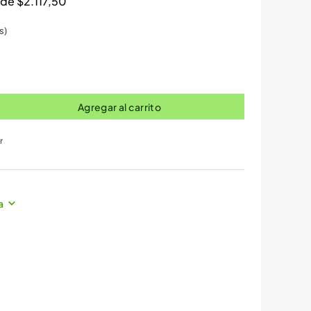
s de
$
2.117,50
s)
Agregar al carrito
r
a