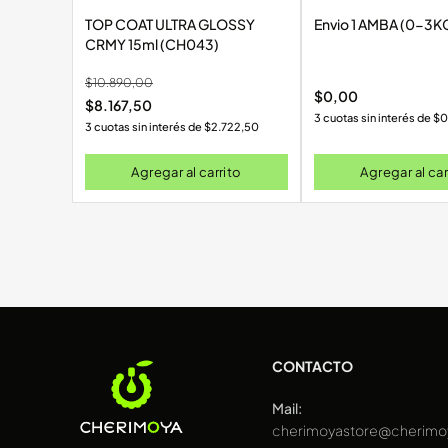
TOP COAT ULTRA GLOSSY
Envio 1 AMBA (0-3K
CRMY 15ml (CH043)
$
10.890,00
$
0,00
$
8.167,50
3 cuotas sin interés de
$
0
3 cuotas sin interés de
$
2.722,50
Agregar al carrito
Agregar al car
CONTACTO
Mail:
cherimoyastore@cherimo