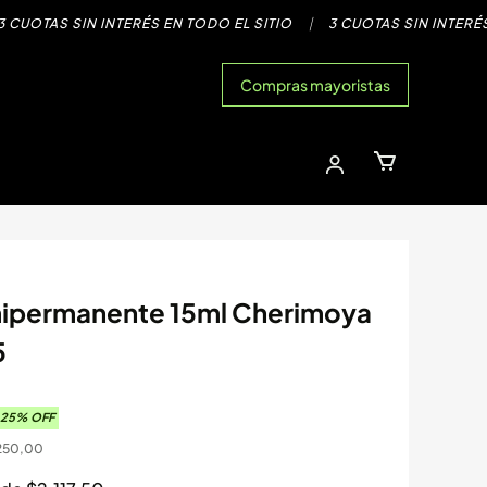
OTAS SIN INTERÉS EN TODO EL SITIO
|
3 CUOTAS SIN INTERÉS EN
Compras mayoristas
ipermanente 15ml Cherimoya
5
25
% OFF
250,00