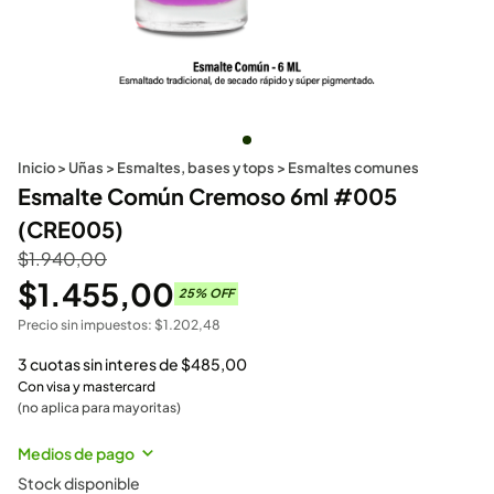
Inicio
>
Uñas
>
Esmaltes, bases y tops
>
Esmaltes comunes
Esmalte Común Cremoso 6ml #005
(CRE005)
$
1.940,00
$
1.455,00
25
% OFF
Precio sin impuestos:
$
1.202,48
3 cuotas sin interes de
$
485,00
Con visa y mastercard
(no aplica para mayoritas)
Medios de pago
Stock disponible