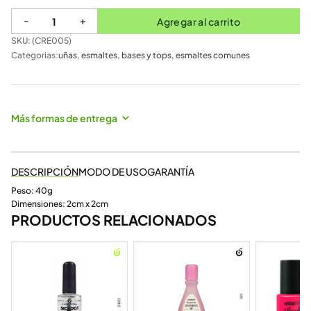
-
+
Agregar al carrito
SKU: (
CRE005
)
Categorias:
uñas
,
esmaltes, bases y tops
,
esmaltes comunes
Más formas de entrega
DESCRIPCIÓN
MODO DE USO
GARANTÍA
Peso: 40g
Dimensiones: 2cm x 2cm
PRODUCTOS RELACIONADOS