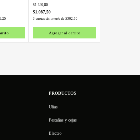
$
1.450,00
$
1.087,50
6,25
3 cuotas sin interés de
$
362,50
rrito
Agregar al carrito
PRODUCTOS
Uñas
Pestañas y cejas
Electro