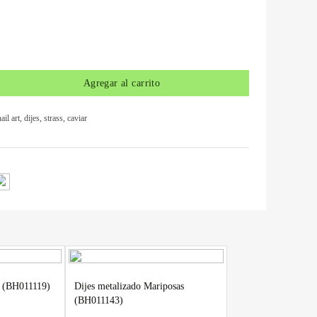
Agregar al carrito
ail art
,
dijes, strass, caviar
n (BH011119)
Dijes metalizado Mariposas
(BH011143)