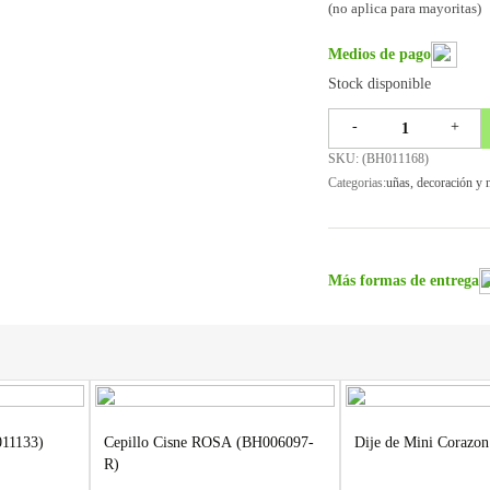
(no aplica para mayoritas)
Medios de pago
Stock disponible
-
+
SKU: (
BH011168
)
Categorias:
uñas
,
decoración y n
Más formas de entrega
011133)
Cepillo Cisne ROSA (BH006097-
Dije de Mini Corazo
R)