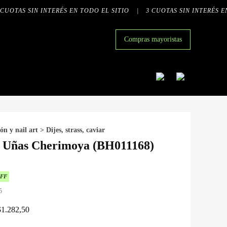
UOTAS SIN INTERÉS EN TODO EL SITIO
|
3 CUOTAS SIN INTERÉS EN 
Compras mayoristas
ón y nail art
>
Dijes, strass, caviar
e Uñas Cherimoya (BH011168)
OFF
5
$
1.282,50