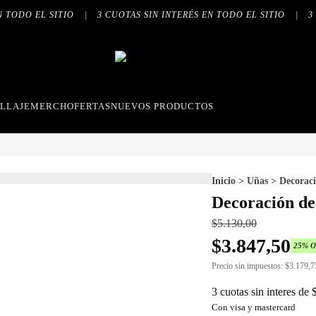
TODO EL SITIO
|
3 CUOTAS SIN INTERÉS EN TODO EL SITIO
|
3 C
LLAJE
MERCH
OFERTAS
NUEVOS PRODUCTOS
Inicio
>
Uñas
>
Decoraci
Decoración d
$
5.130,00
$
3.847,50
25
% 
Precio sin impuestos:
$
3.179,7
3 cuotas sin interes de
Con visa y mastercard