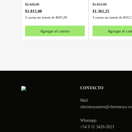
$
2.420,00
$
1.815,00
$
1.815,00
$
1.361,25
3 cuotas sin interés de
$
605,00
3 cuotas sin interés de
$
453,
Agregar al carrito
Agregar al car
CONTACTO
Mail:
cherimoyastore@cherimoya.co
Whatsapp:
+54 9 11 3429-2023