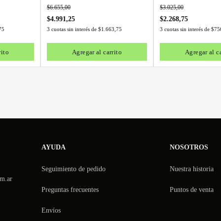
$
6.655,00
$
3.025,00
$
4.991,25
$
2.268,75
75
3 cuotas sin interés de
$
1.663,75
3 cuotas sin interés de
$
75
rito
Agregar al carrito
Agregar al ca
AYUDA
NOSOTROS
Seguimiento de pedido
Nuestra historia
m.ar
Preguntas frecuentes
Puntos de venta
Envíos