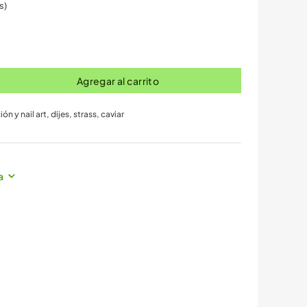
s)
Agregar al carrito
ón y nail art
,
dijes, strass, caviar
a