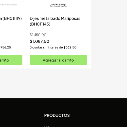
n (BH011119)
Dijes metalizado Mariposas
(BH011143)
$
1.450,00
$
1.087,50
$
756,25
3 cuotas sin interés de
$
362,50
arrito
Agregar al carrito
PRODUCTOS