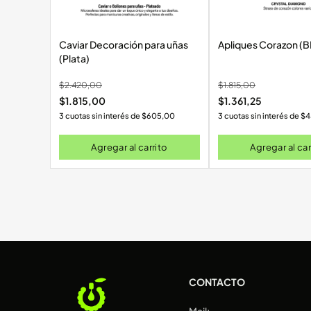
Caviar Decoración para uñas
Apliques Corazon (B
(Plata)
$
2.420,00
$
1.815,00
$
1.815,00
$
1.361,25
3 cuotas sin interés de
$
605,00
3 cuotas sin interés de
$
4
Agregar al carrito
Agregar al car
CONTACTO