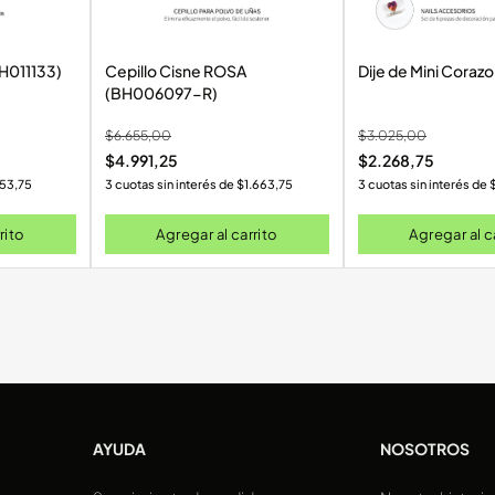
H011133)
Cepillo Cisne ROSA
Dije de Mini Corazo
(BH006097-R)
$
6.655,00
$
3.025,00
$
4.991,25
$
2.268,75
53,75
3 cuotas sin interés de
$
1.663,75
3 cuotas sin interés de
rito
Agregar al carrito
Agregar al c
AYUDA
NOSOTROS