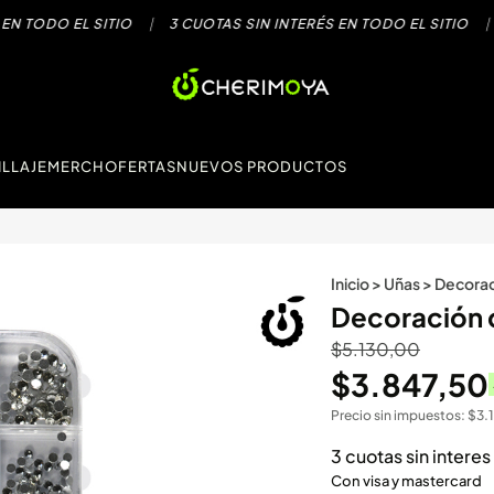
 TODO EL SITIO
|
3 CUOTAS SIN INTERÉS EN TODO EL SITIO
|
3
LLAJE
MERCH
OFERTAS
NUEVOS PRODUCTOS
Inicio
>
Uñas
>
Decoraci
Decoración 
$
5.130,00
$
3.847,50
Precio sin impuestos:
$
3.
3 cuotas sin intere
Con visa y mastercard