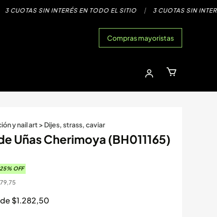
 CUOTAS SIN INTERÉS EN TODO EL SITIO
|
3 CUOTAS SIN INTERÉS 
Compras mayoristas
ón y nail art
>
Dijes, strass, caviar
de Uñas Cherimoya (BH011165)
25
% OFF
179,75
s de
$
1.282,50