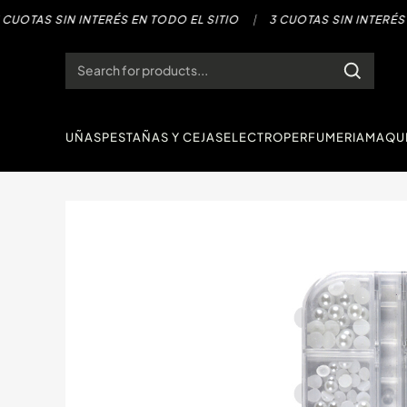
Saltar
OTAS SIN INTERÉS EN TODO EL SITIO
|
3 CUOTAS SIN INTERÉS EN
al
contenido
Products
search
UÑAS
PESTAÑAS Y CEJAS
ELECTRO
PERFUMERIA
MAQUI